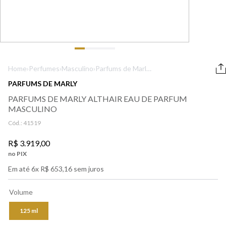
9
º
boss
10
º
lancôme
Home
›
Perfumes
›
Masculino
›
Parfums de Marly
Althair Eau de
PARFUMS DE MARLY
Parfum Masculino
PARFUMS DE MARLY ALTHAIR EAU DE PARFUM
MASCULINO
Cód.:
41519
R$
3
.
919
,
00
no PIX
Em até
6
x
R$
653
,
16
sem juros
Volume
125 ml