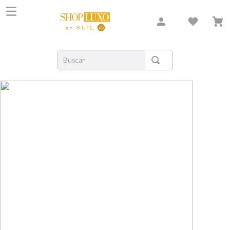
Buscar
TERMOS MAIS BUSCADOS
1
º
shiseido
2
º
carolina herrera
3
º
creed
4
º
xerjoff
5
º
nishane
6
º
versace
7
º
libre
8
º
narciso