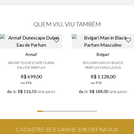
QUEM VIU, VIU TAMBÉM
Armaf
Bvlgari
ARMAF DUNESCAPE DUBAI
BVLGARI MAN IN BLACK
EAU DE PARFUM
PARFUM MASCULINO
R$
699
,
00
R$
1
.
128
,
00
no PIX
no PIX
6x
de
R$ 116,50
sem juros
6x
de
R$ 188,00
sem juros
CADASTRE-SE E GANHE 10% OFF NA SUA