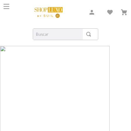
Buscar
TERMOS MAIS BUSCADOS
1
º
shiseido
2
º
creed
3
º
xerjoff
4
º
carolina herrera
5
º
nishane
6
º
versace
7
º
libre
8
º
bvlgari