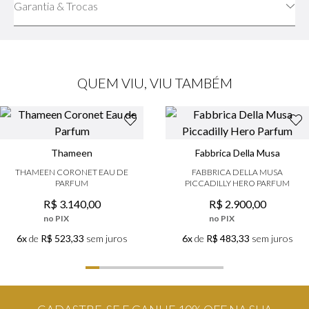
Garantia & Trocas
QUEM VIU, VIU TAMBÉM
Thameen
Fabbrica Della Musa
THAMEEN CORONET EAU DE
FABBRICA DELLA MUSA
PARFUM
PICCADILLY HERO PARFUM
R$
3
.
140
,
00
R$
2
.
900
,
00
no PIX
no PIX
6x
de
R$ 523,33
sem juros
6x
de
R$ 483,33
sem juros