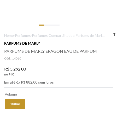
9
º
boss
10
º
212
Home
›
Perfumes
›
Perfumes Compartilhados
›
Parfums de Marly
Eragon Eau de
PARFUMS DE MARLY
Parfum
PARFUMS DE MARLY ERAGON EAU DE PARFUM
Cód.:
14060
R$
5
.
292
,
00
no PIX
Em até
6
x
R$
882
,
00
sem juros
Volume
100 ml