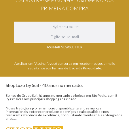
CADASTRE-SE E GANHE 10% OFF NA SUA
PRIMEIRA COMPRA
ASSINAR NEWSLETTER
Ao clicar em “Assinar”, você concorda em receber nossos e-mails
e aceita nossos Termos de Uso e de Privacidade.
ShopLuxo by Suil - 40 anos no mercado.
Somos do Grupo Suil, há anos no mercado de beleza em São Paulo, com 8
lojas físicas nos principais shoppings da cidade.
Nossa tradição e pioneirismo ao disponibilizar grandes marcas
internacionais e oferecer produtos e serviços de alta qualidade nos
tornaram referência de excelência, conquistando clientes fiéis ao longo dos
anos....