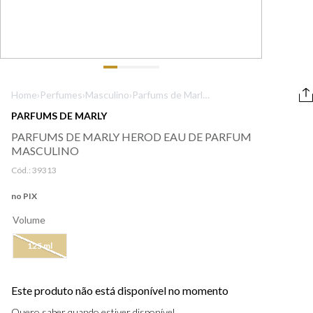
9
º
boss
10
º
212
Home
›
Perfumes
›
Masculino
›
Parfums de Marly
Herod Eau de
PARFUMS DE MARLY
Parfum Masculino
PARFUMS DE MARLY HEROD EAU DE PARFUM
MASCULINO
Cód.:
39313
no PIX
Volume
125 ml
Este produto não está disponível no momento
Quero saber quando estiver disponível