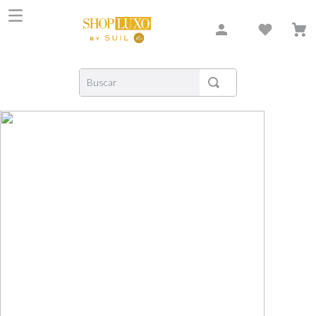
Buscar
TERMOS MAIS BUSCADOS
1
º
shiseido
2
º
creed
3
º
xerjoff
4
º
carolina herrera
5
º
nishane
6
º
versace
7
º
libre
8
º
bvlgari