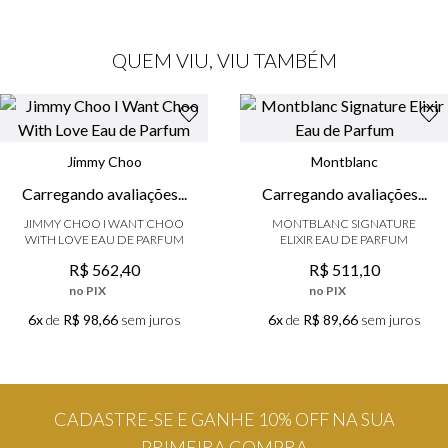
QUEM VIU, VIU TAMBÉM
Jimmy Choo
Montblanc
JIMMY CHOO I WANT CHOO
MONTBLANC SIGNATURE
WITH LOVE EAU DE PARFUM
ELIXIR EAU DE PARFUM
R$
562
,
40
R$
511
,
10
no PIX
no PIX
6x
de
R$ 98,66
sem juros
6x
de
R$ 89,66
sem juros
CADASTRE-SE E GANHE 10% OFF NA SUA
PRIMEIRA COMPRA