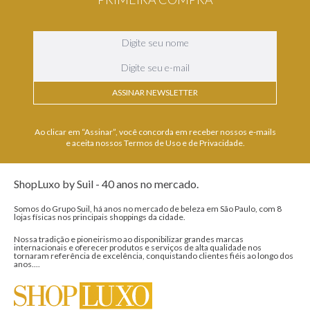
ASSINAR NEWSLETTER
Ao clicar em “Assinar”, você concorda em receber nossos e-mails
e aceita nossos Termos de Uso e de Privacidade.
ShopLuxo by Suil - 40 anos no mercado.
Somos do Grupo Suil, há anos no mercado de beleza em São Paulo, com 8
lojas físicas nos principais shoppings da cidade.
Nossa tradição e pioneirismo ao disponibilizar grandes marcas
internacionais e oferecer produtos e serviços de alta qualidade nos
tornaram referência de excelência, conquistando clientes fiéis ao longo dos
anos....