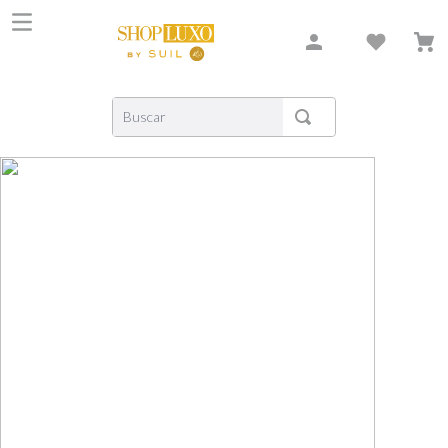
Buscar
TERMOS MAIS BUSCADOS
1
º
shiseido
2
º
carolina herrera
3
º
xerjoff
4
º
creed
5
º
nishane
6
º
versace
7
º
libre
8
º
bvlgari