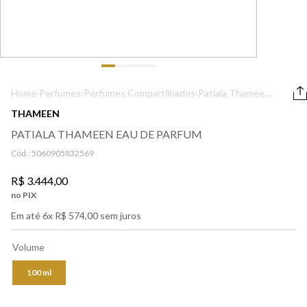
9
º
lancôme
10
º
boss
Home
›
Perfumes
›
Perfumes Compartilhados
›
Patiala Thameen
Eau De Parfum
THAMEEN
PATIALA THAMEEN EAU DE PARFUM
Cód.:
5060905832569
R$
3
.
444
,
00
no PIX
Em até
6
x
R$
574
,
00
sem juros
Volume
100 ml