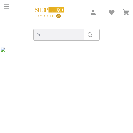
Buscar
TERMOS MAIS BUSCADOS
1
º
shiseido
2
º
carolina herrera
3
º
xerjoff
4
º
creed
5
º
nishane
6
º
versace
7
º
libre
8
º
bvlgari