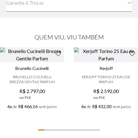
Garantia & Trocas
QUEM VIU, VIU TAMBÉM
Brunello Cucinelli
Xerjoff
BRUNELLO CUCINELLI
XERJOFF TORINO 25 EAU DE
BREZZA GENTILE PARFUM
PARFUM
R$
2
.
797
,
00
R$
2
.
592
,
00
no PIX
no PIX
6x
de
R$ 466,16
sem juros
6x
de
R$ 432,00
sem juros