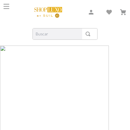
Buscar
TERMOS MAIS BUSCADOS
1
º
shiseido
2
º
carolina herrera
3
º
creed
4
º
xerjoff
5
º
nishane
6
º
versace
7
º
libre
8
º
narciso