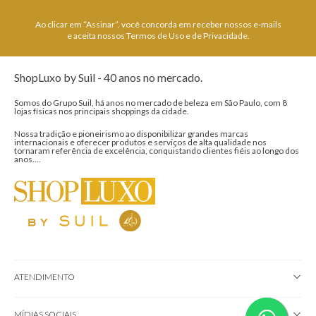
Ao clicar em “Assinar”, você concorda em receber nossos e-mails
e aceita nossos Termos de Uso e de Privacidade.
ShopLuxo by Suil - 40 anos no mercado.
Somos do Grupo Suil, há anos no mercado de beleza em São Paulo, com 8
lojas físicas nos principais shoppings da cidade.
Nossa tradição e pioneirismo ao disponibilizar grandes marcas
internacionais e oferecer produtos e serviços de alta qualidade nos
tornaram referência de excelência, conquistando clientes fiéis ao longo dos
anos....
ATENDIMENTO
MÍDIAS SOCIAIS