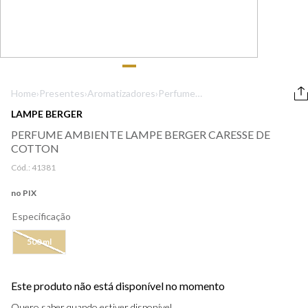
9
º
boss
10
º
lancôme
Home
›
Presentes
›
Aromatizadores
›
Perfume
Ambiente Lampe
LAMPE BERGER
Berger Caresse
PERFUME AMBIENTE LAMPE BERGER CARESSE DE
De Cotton
COTTON
Cód.:
41381
no PIX
Especificação
500 ml
Este produto não está disponível no momento
Quero saber quando estiver disponível