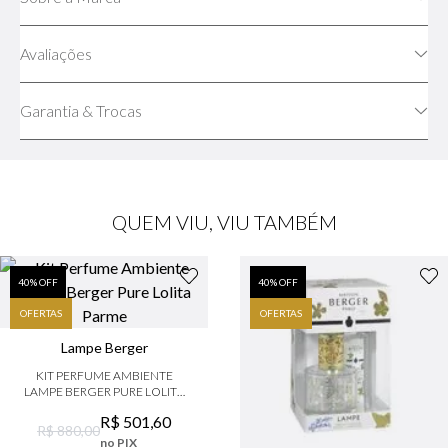
Avaliações
Garantia & Trocas
QUEM VIU, VIU TAMBÉM
40
% OFF
40
% OFF
OFERTAS
OFERTAS
Lampe Berger
KIT PERFUME AMBIENTE
LAMPE BERGER PURE LOLITA
PARME
R$
501
,
60
R$ 880,00
no PIX