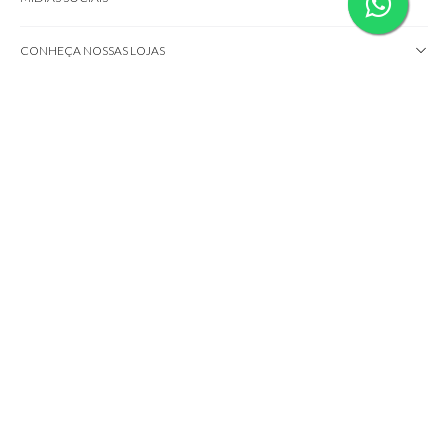
CONHEÇA NOSSAS LOJAS
IMPORTANTE!
Não comercializamos brindes; eles serão disponibilizados
somente ao adquirir produtos das marcas participantes.
Certifique-se de atender às condições.
Todas as fotos e logotipos são propriedade exclusiva das
marcas e distribuidores oficiais. Foram autorizados e
verificados pelos detentores dos direitos autorais para
serem reproduzidos no site
www.shopluxo.com.br