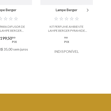
mpe Berger
Lampe Berger
☆
☆
☆
☆
☆
☆
☆
☆
☆
PARA DIFUSOR DE
KIT PERFUME AMBIENTE
P
 LAMPE BERGER
LAMPE BERGER PYRAMIDE
CROMO
ROSE ANTIQUE
no
no
199
,
50
PIX
PIX
R$
35
,
00
sem juros
INDISPONÍVEL
 DETALHES