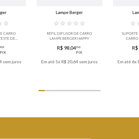
ger
Lampe Berger
La
☆
☆
☆
☆
☆
☆
☆
☆
DE CARRO
REFIL DIFUSOR DE CARRO
SUPORTE 
ZESTE DE
LAMPE BERGER HAPPY
CARRO
E
no
no
R$
98
,
04
R$
PIX
PIX
4
sem juros
Em até
5
x
R$
20
,
64
sem juros
Em até
6
x
LHES
VER DETALHES
VER