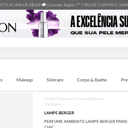
TIS ACIMA DE R$169 🚚 Consulte Região !** | PAGUE COM PIX E GA
ERMOS MAIS BUSCADOS
shiseido
es
Makeup
Skincare
Corpo & Banho
Pre
creed
xerjoff
Home
›
Presentes
›
Aromatizadores
carolina herrera
›
Perfume
Ambiente Lampe
nishane
LAMPE BERGER
Berger Paris Chic
versace
PERFUME AMBIENTE LAMPE BERGER PARIS
CHIC