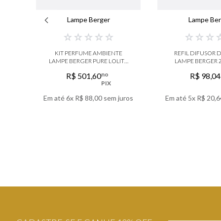
Lampe Berger
Lampe Ber
☆
☆
☆
☆
☆
☆
☆
☆
KIT PERFUME AMBIENTE
REFIL DIFUSOR 
LAMPE BERGER PURE LOLITA
LAMPE BERGER 
TRANSPARENTE
VERVEIN
no
R$
501
,
60
R$
98
,
04
PIX
Em até
6
x
R$
88
,
00
sem juros
Em até
5
x
R$
20
,
6
VER DETALHES
VER DETA