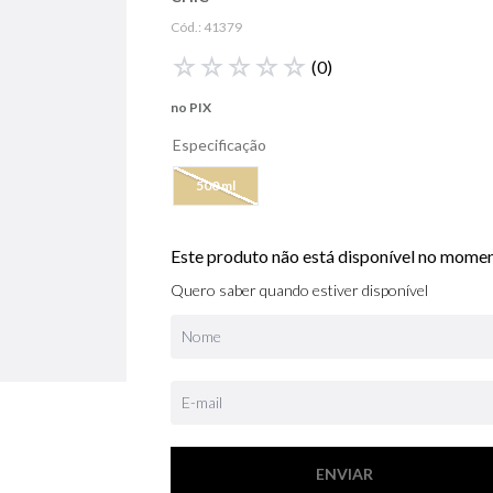
libre
Cód.:
41379
bvlgari
☆
☆
☆
☆
☆
(
0
)
boss
no PIX
0
º
212
Especificação
500 ml
Este produto não está disponível no mome
Quero saber quando estiver disponível
ENVIAR