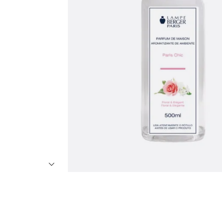
7
º
8
º
9
º
1