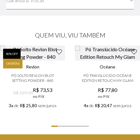
Garantia & Trocas
QUEM VIU, VIU TAMBÉM
40
% OFF
OFERTAS
Revlon
Océane
PÓ SOLTO REVLON BLOT
PÓ TRANSLÚCIDO OCÉANE
SETTING POWDER - 840
EDITION RETOUCH MY GLAM
R$
73
,
53
R$
77
,
80
R$ 129,00
no PIX
no PIX
3x
de
R$ 25,80
sem juros
4x
de
R$ 20,47
sem juros