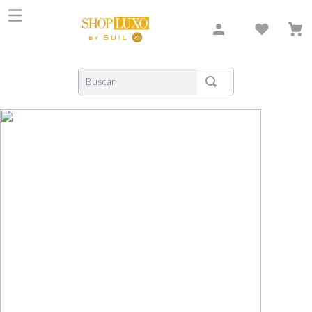
Buscar
TERMOS MAIS BUSCADOS
1
º
shiseido
2
º
creed
3
º
xerjoff
4
º
carolina herrera
5
º
nishane
6
º
versace
7
º
libre
8
º
bvlgari