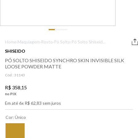
9
º
boss
10
º
212
Home
›
Maquiagem
›
Rosto
›
Pó Solto
›
Pó Solto Shiseido
Synchro Skin
SHISEIDO
Invisible Silk
PÓ SOLTO SHISEIDO SYNCHRO SKIN INVISIBLE SILK
Loose Powder
LOOSE POWDER MATTE
Matte
Cód.:
31143
R$
358
,
15
no PIX
Em até
6
x
R$
62
,
83
sem juros
Cor
:
Único