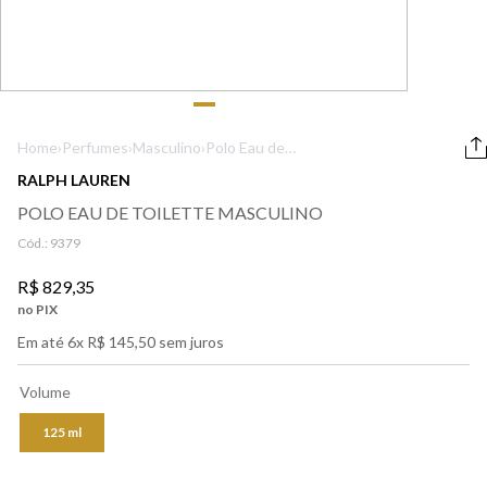
9
º
boss
10
º
212
Home
›
Perfumes
›
Masculino
›
Polo Eau de
Toilette
RALPH LAUREN
Masculino
POLO EAU DE TOILETTE MASCULINO
Cód.:
9379
R$
829
,
35
no PIX
Em até
6
x
R$
145
,
50
sem juros
Volume
125 ml