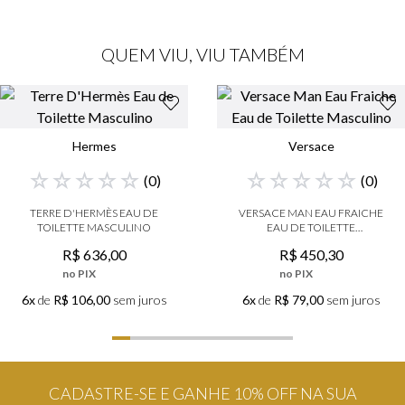
QUEM VIU, VIU TAMBÉM
Hermes
Versace
☆
☆
☆
☆
☆
☆
☆
☆
☆
☆
(
0
)
(
0
)
TERRE D'HERMÈS EAU DE
VERSACE MAN EAU FRAICHE
TOILETTE MASCULINO
EAU DE TOILETTE
MASCULINO
R$
636
,
00
R$
450
,
30
no PIX
no PIX
6x
de
R$ 106,00
sem juros
6x
de
R$ 79,00
sem juros
CADASTRE-SE E GANHE 10% OFF NA SUA