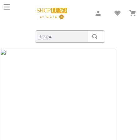
Buscar
TERMOS MAIS BUSCADOS
1
º
shiseido
2
º
creed
3
º
xerjoff
4
º
carolina herrera
5
º
nishane
6
º
versace
7
º
libre
8
º
bvlgari