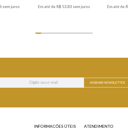
6
sem juros
Em até
6
x
R$
53
,
83
sem juros
Em até
6
x
R
LHES
VER DETALHES
VER
ASSINAR NEWSLETTER
INFORMAÇÕES ÚTEIS
ATENDIMENTO