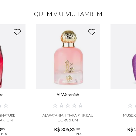
QUEM VIU, VIU TAMBÉM
nc
Al Wataniah
☆
☆
☆
☆
☆
☆
☆
☆
GNATURE
AL WATANIAH TIARA PINK EAU
MUSE X
 PARFUM
DE PARFUM
no
no
0
R$
306
,
85
R$
PIX
PIX