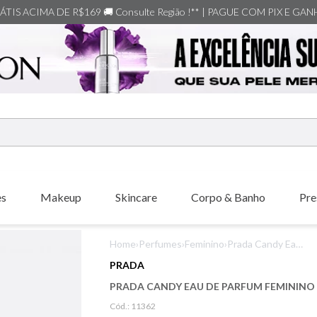
TIS ACIMA DE R$169 🚚 Consulte Região !** | PAGUE COM PIX E GA
ERMOS MAIS BUSCADOS
shiseido
es
Makeup
Skincare
Corpo & Banho
Pre
carolina herrera
xerjoff
Home
›
Perfumes
›
Feminino
›
Prada Candy Eau
creed
de Parfum
PRADA
Feminino
nishane
PRADA CANDY EAU DE PARFUM FEMININO
versace
Cód.:
11362