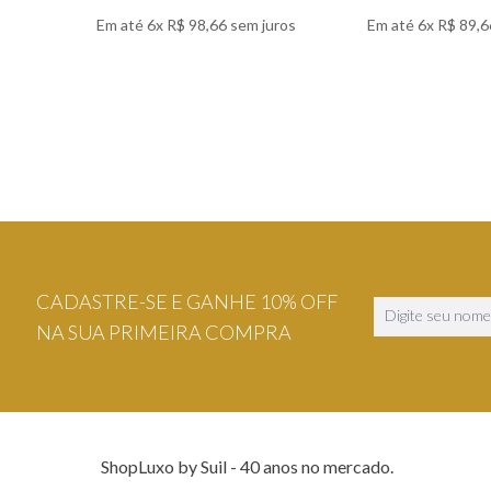
Em até
6
x
R$
98
,
66
sem juros
Em até
6
x
R$
89
,
6
VER DETALHES
VER DETA
CADASTRE-SE E GANHE 10% OFF
NA SUA PRIMEIRA COMPRA
ShopLuxo by Suil - 40 anos no mercado.