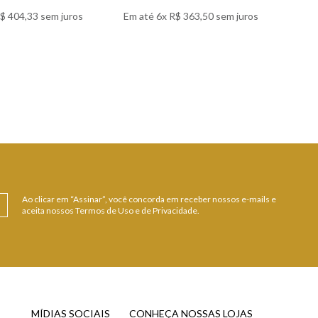
$
404
,
33
sem juros
Em até
6
x
R$
363
,
50
sem juros
 DETALHES
VER DETALHES
Ao clicar em “Assinar”, você concorda em receber nossos e-mails e
aceita nossos Termos de Uso e de Privacidade.
MÍDIAS SOCIAIS
CONHEÇA NOSSAS LOJAS