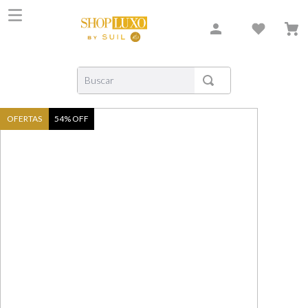
Buscar
TERMOS MAIS BUSCADOS
OFERTAS
54
% OFF
1
º
shiseido
2
º
carolina herrera
3
º
creed
4
º
xerjoff
5
º
nishane
6
º
versace
7
º
libre
8
º
narciso