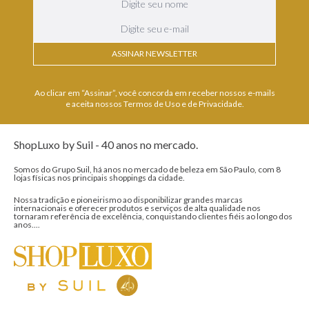
ASSINAR NEWSLETTER
Ao clicar em “Assinar”, você concorda em receber nossos e-mails
e aceita nossos Termos de Uso e de Privacidade.
ShopLuxo by Suil - 40 anos no mercado.
Somos do Grupo Suil, há anos no mercado de beleza em São Paulo, com 8
lojas físicas nos principais shoppings da cidade.
Nossa tradição e pioneirismo ao disponibilizar grandes marcas
internacionais e oferecer produtos e serviços de alta qualidade nos
tornaram referência de excelência, conquistando clientes fiéis ao longo dos
anos....