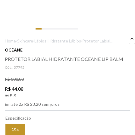
9
º
boss
10
º
lancôme
Home
›
Skincare
›
Lábios
›
Hidratante Lábios
›
Protetor Labial
Hidratante
OCÉANE
Océane Lip Balm
PROTETOR LABIAL HIDRATANTE OCÉANE LIP BALM
Cód.:
37795
R$
100
,
00
R$
44
,
08
no PIX
Em até
2
x
R$
23
,
20
sem juros
Especificação
10 g