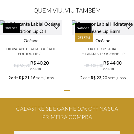
QUEM VIU, VIU TAMBÉM
28
% OFF
54
% OFF
OFERTAS
Océane
Océane
HIDRATANTE LABIAL OCÉANE
PROTETOR LABIAL
EDITION LIP OIL
HIDRATANTE OCÉANE LIP
BALM
R$
40
,
20
R$
44
,
08
R$ 58,90
R$ 100,00
no PIX
no PIX
2x
de
R$ 21,16
sem juros
2x
de
R$ 23,20
sem juros
CADASTRE-SE E GANHE 10% OFF NA SUA
PRIMEIRA COMPRA