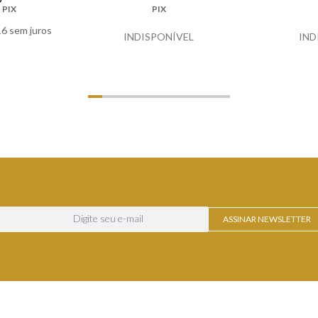
PIX
PIX
16
sem juros
INDISPONÍVEL
IND
LHES
ASSINAR NEWSLETTER