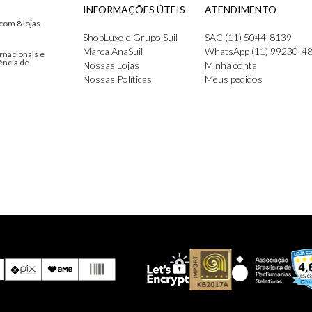
INFORMAÇÕES ÚTEIS
ATENDIMENTO
com 8 lojas
ShopLuxo e Grupo Suil
SAC (11) 5044-8139
Marca AnaSuil
WhatsApp (11) 99230-4
rnacionais e
ência de
Nossas Lojas
Minha conta
Nossas Políticas
Meus pedidos