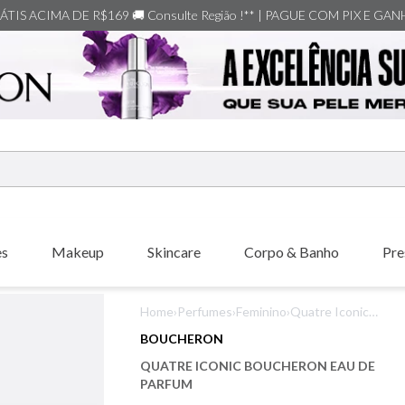
TIS ACIMA DE R$169 🚚 Consulte Região !** | PAGUE COM PIX E GA
ERMOS MAIS BUSCADOS
shiseido
es
Makeup
Skincare
Corpo & Banho
Pre
creed
xerjoff
Home
›
Perfumes
›
Feminino
›
Quatre Iconic
carolina herrera
Boucheron Eau
BOUCHERON
de Parfum
nishane
QUATRE ICONIC BOUCHERON EAU DE
versace
PARFUM