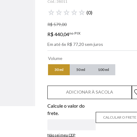
Cód.:
38011
libre
☆
☆
☆
☆
☆
(
0
)
bvlgari
R$
579
,
00
boss
no PIX
R$
440
,
04
0
º
212
Em até
6
x
R$
77
,
20
sem juros
Volume
30 ml
50 ml
100 ml
ADICIONAR À SACOLA
CALCULAR O FRETE
Não sei meu CEP