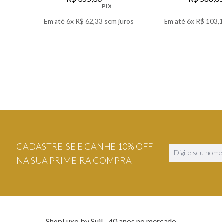
PIX
Em até
6
x
R$
62
,
33
sem juros
Em até
6
x
R$
103
,
VER DETALHES
VER DETA
CADASTRE-SE E GANHE 10% OFF
NA SUA PRIMEIRA COMPRA
ShopLuxo by Suil - 40 anos no mercado.