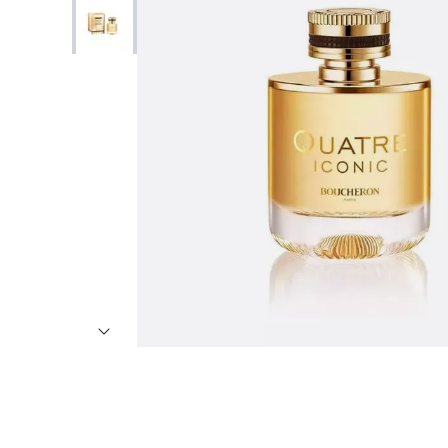
7
º
8
º
9
º
1