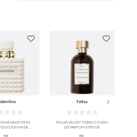
alentino
Felisa
☆
☆
☆
☆
☆
☆
☆
☆
☆
 ROMA VALENTINO
FELISA VELVET TOBACCO EAU
M
VOUS DONNA EAU
DE PARFUM INTENSE
E PARFUM
no
no