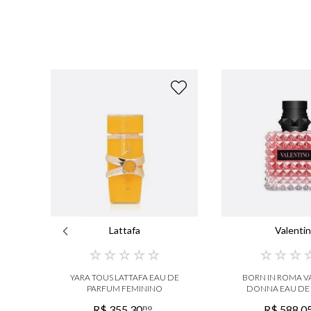
Lattafa
Valenti
☆
☆
☆
☆
☆
☆
☆
☆
YARA TOUS LATTAFA EAU DE
BORN IN ROMA V
PARFUM FEMININO
DONNA EAU DE
no
R$
355
,
30
R$
588
,
0