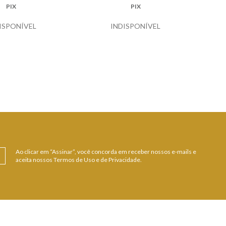
PIX
PIX
ISPONÍVEL
INDISPONÍVEL
Ao clicar em “Assinar”, você concorda em receber nossos e-mails e
aceita nossos Termos de Uso e de Privacidade.