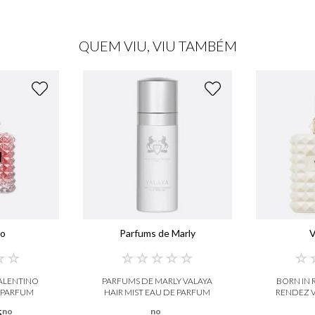
QUEM VIU, VIU TAMBÉM
no
Parfums de Marly
V
☆
☆
☆
☆
☆
☆
☆
☆
ALENTINO
PARFUMS DE MARLY VALAYA
BORN IN
 PARFUM
HAIR MIST EAU DE PARFUM
RENDEZ 
D
no
no
5