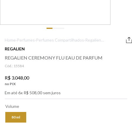
9
º
boss
10
º
prada
Home
›
Perfumes
›
Perfumes Compartilhados
›
Regalien
Ceremony Flu Eau
REGALIEN
de Parfum
REGALIEN CEREMONY FLU EAU DE PARFUM
Cód.:
15584
R$
3
.
048
,
00
no PIX
Em até
6
x
R$
508
,
00
sem juros
Volume
80 ml