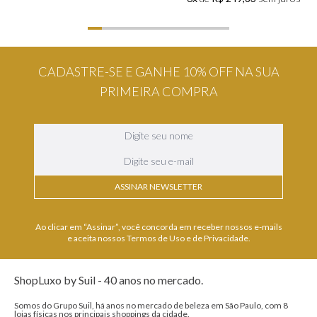
CADASTRE-SE E GANHE 10% OFF NA SUA
PRIMEIRA COMPRA
ASSINAR NEWSLETTER
Ao clicar em “Assinar”, você concorda em receber nossos e-mails
e aceita nossos Termos de Uso e de Privacidade.
ShopLuxo by Suil - 40 anos no mercado.
Somos do Grupo Suil, há anos no mercado de beleza em São Paulo, com 8
lojas físicas nos principais shoppings da cidade.