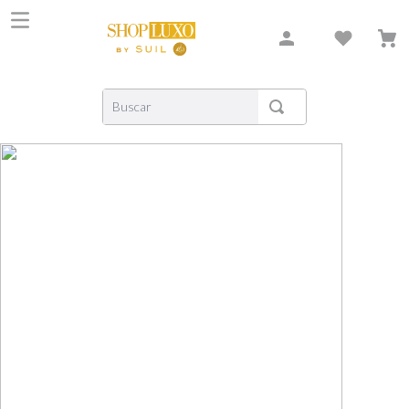
Buscar
TERMOS MAIS BUSCADOS
1
º
shiseido
2
º
creed
3
º
carolina herrera
4
º
xerjoff
5
º
nishane
6
º
versace
7
º
bvlgari
8
º
libre