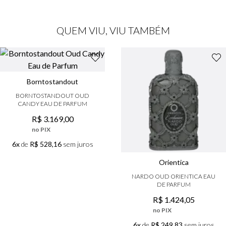
QUEM VIU, VIU TAMBÉM
Borntostandout
BORNTOSTANDOUT OUD
CANDY EAU DE PARFUM
R$
3
.
169
,
00
no PIX
6x
de
R$ 528,16
sem juros
Orientica
NARDO OUD ORIENTICA EAU
DE PARFUM
R$
1
.
424
,
05
no PIX
6x
de
R$ 249,83
sem juros