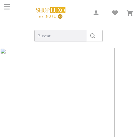
Buscar
TERMOS MAIS BUSCADOS
1
º
shiseido
2
º
carolina herrera
3
º
creed
4
º
xerjoff
5
º
nishane
6
º
versace
7
º
libre
8
º
bvlgari