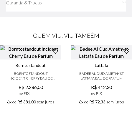
Garantia & Trocas
QUEM VIU, VIU TAMBÉM
Borntostandout
Lattafa
BORNTOSTANDOUT
BADEE AL OUD AMETHYST
INCIDENT CHERRY EAU DE
LATTAFA EAU DE PARFUM
PARFUM
R$
2
.
286
,
00
R$
412
,
30
no PIX
no PIX
6x
de
R$ 381,00
sem juros
6x
de
R$ 72,33
sem juros