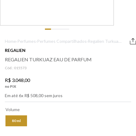
9
º
boss
10
º
lancôme
Home
›
Perfumes
›
Perfumes Compartilhados
›
Regalien Turkuaz
Eau de Parfum
REGALIEN
REGALIEN TURKUAZ EAU DE PARFUM
Cód.:
015573
R$
3
.
048
,
00
no PIX
Em até
6
x
R$
508
,
00
sem juros
Volume
80 ml