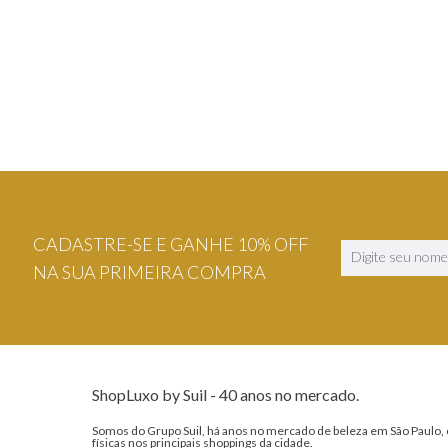
VER DETALHES
VER DETA
CADASTRE-SE E GANHE 10% OFF
NA SUA PRIMEIRA COMPRA
ShopLuxo by Suil - 40 anos no mercado.
Somos do Grupo Suil, há anos no mercado de beleza em São Paulo, 
físicas nos principais shoppings da cidade.