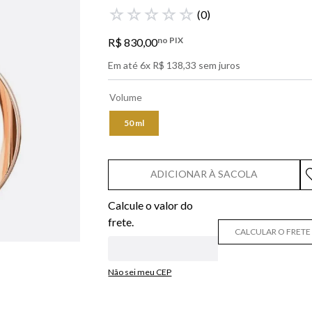
libre
☆
☆
☆
☆
☆
(
0
)
narciso
no PIX
R$
830
,
00
boss
Em até
6
x
R$
138
,
33
sem juros
0
º
lancôme
Volume
50 ml
ADICIONAR À SACOLA
CALCULAR O FRETE
Não sei meu CEP