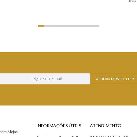
IND
LHES
VER DETALHES
ASSINAR NEWSLETTER
INFORMAÇÕES ÚTEIS
ATENDIMENTO
com 8 lojas