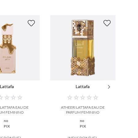
Lattafa
Lattafa
☆
☆
☆
☆
☆
☆
☆
☆
☆
 LATTAFA EAU DE
ATHEERI LATTAFA EAU DE
GU
UM FEMININO
PARFUM FEMININO
no
no
PIX
PIX