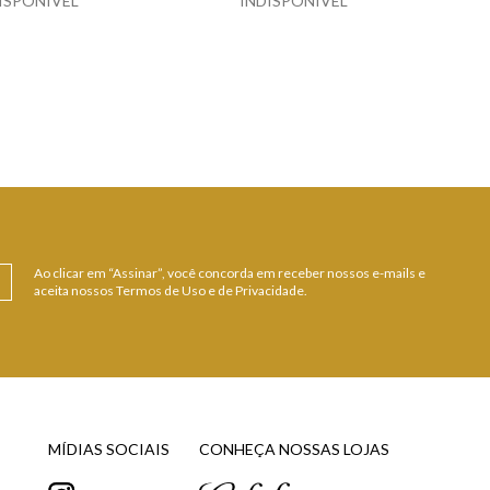
ISPONÍVEL
INDISPONÍVEL
Ao clicar em “Assinar”, você concorda em receber nossos e-mails e
aceita nossos Termos de Uso e de Privacidade.
MÍDIAS SOCIAIS
CONHEÇA NOSSAS LOJAS