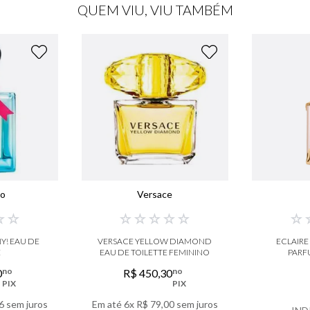
QUEM VIU, VIU TAMBÉM
no
Versace
☆
☆
☆
☆
☆
☆
☆
☆
! EAU DE
VERSACE YELLOW DIAMOND
ECLAIRE
E
EAU DE TOILETTE FEMININO
PARF
no
no
0
R$
450
,
30
PIX
PIX
6
sem juros
Em até
6
x
R$
79
,
00
sem juros