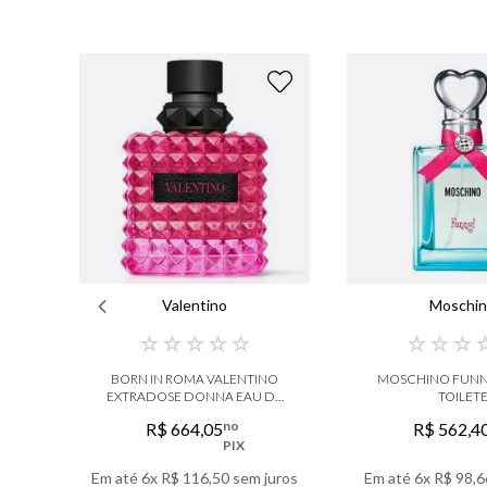
Valentino
Moschi
☆
☆
☆
☆
☆
☆
☆
☆
BORN IN ROMA VALENTINO
MOSCHINO FUNNY
EXTRADOSE DONNA EAU DE
TOILET
PARFUM
no
R$
664
,
05
R$
562
,
4
PIX
Em até
6
x
R$
116
,
50
sem juros
Em até
6
x
R$
98
,
6