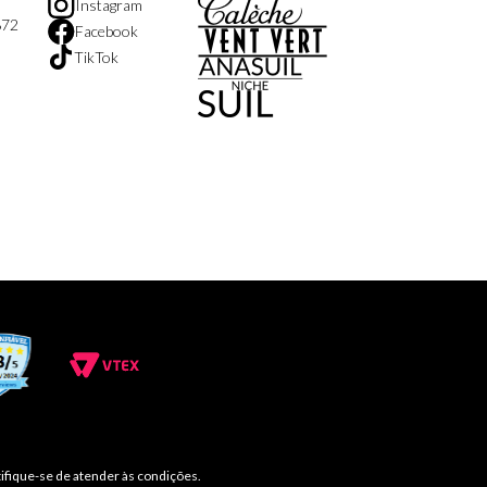
Instagram
872
Facebook
TikTok
ifique-se de atender às condições.