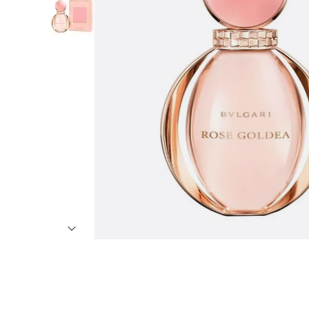
7
º
8
º
9
º
1