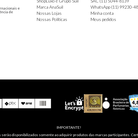
ShopLuxo e Grupo Suil
SAC (11) 5044-8139
Marca AnaSuil
WhatsApp (11) 99230-4
rnacionais e
ência de
Nossas Lojas
Minha conta
Nossas Políticas
Meus pedidos
IMPORTANTE!
 serão disponibilizados somente ao adquirir produtos das marcas participantes. Cert