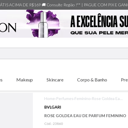
TIS ACIMA DE R$169 🚚 Consulte Região !** | PAGUE COM PIX E GA
ERMOS MAIS BUSCADOS
shiseido
es
Makeup
Skincare
Corpo & Banho
Pre
carolina herrera
creed
Home
›
Perfumes
›
Feminino
›
Rose Goldea Eau
xerjoff
de Parfum
BVLGARI
Feminino
nishane
ROSE GOLDEA EAU DE PARFUM FEMININO
versace
Cód.:
23860