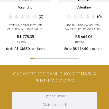
Valentino
Valentino
☆
☆
☆
☆
☆
☆
☆
☆
☆
☆
(
0
)
(
0
)
BORN IN ROMA INTENSE
BORN IN ROMA YELLOW
VALENTINO UOMO EAU DE
VALENTINO UOMO EAU DE
PARFUM
TOILETTE
R$
778
,
05
R$
664
,
05
no PIX
no PIX
6x
de
R$ 136,50
sem juros
6x
de
R$ 116,50
sem juros
CADASTRE-SE E GANHE 10% OFF NA SUA
PRIMEIRA COMPRA