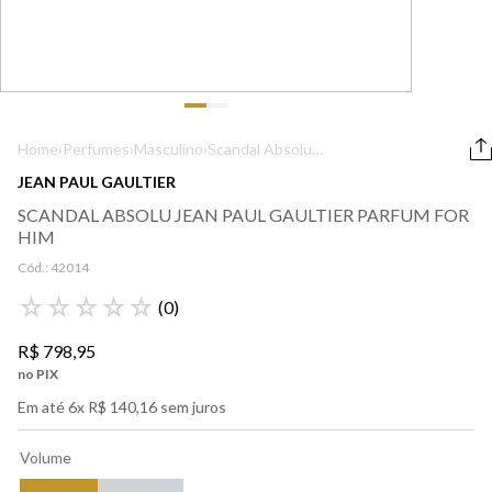
9
º
lancôme
10
º
boss
Home
›
Perfumes
›
Masculino
›
Scandal Absolu
Jean Paul
JEAN PAUL GAULTIER
Gaultier Parfum
SCANDAL ABSOLU JEAN PAUL GAULTIER PARFUM FOR
For Him
HIM
Cód.:
42014
☆
☆
☆
☆
☆
(
0
)
R$
798
,
95
no PIX
Em até
6
x
R$
140
,
16
sem juros
Volume