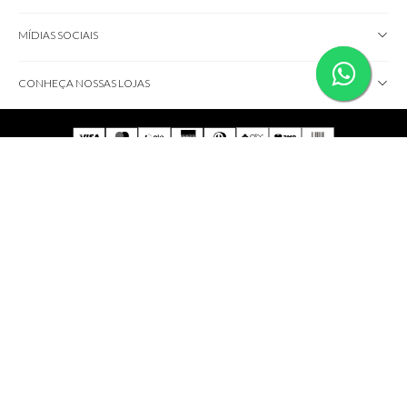
MÍDIAS SOCIAIS
CONHEÇA NOSSAS LOJAS
IMPORTANTE!
Não comercializamos brindes; eles serão disponibilizados
somente ao adquirir produtos das marcas participantes.
Certifique-se de atender às condições.
Todas as fotos e logotipos são propriedade exclusiva das