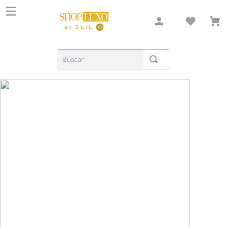
Buscar
TERMOS MAIS BUSCADOS
1
º
shiseido
2
º
carolina herrera
3
º
xerjoff
4
º
creed
5
º
nishane
6
º
versace
7
º
libre
8
º
bvlgari