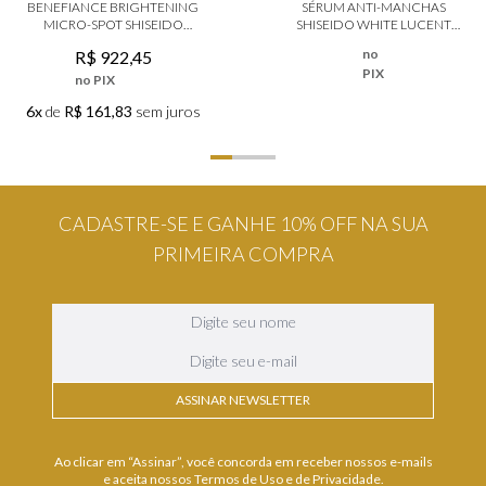
BENEFIANCE BRIGHTENING
SÉRUM ANTI-MANCHAS
MICRO-SPOT SHISEIDO
SHISEIDO WHITE LUCENT
SÉRUM FACIAL CLAREADOR
ILLUMINATING MICRO-SPOT
no
R$
922
,
45
PIX
no PIX
6x
de
R$ 161,83
sem juros
CADASTRE-SE E GANHE 10% OFF NA SUA
PRIMEIRA COMPRA
ASSINAR NEWSLETTER
Ao clicar em “Assinar”, você concorda em receber nossos e-mails
e aceita nossos Termos de Uso e de Privacidade.