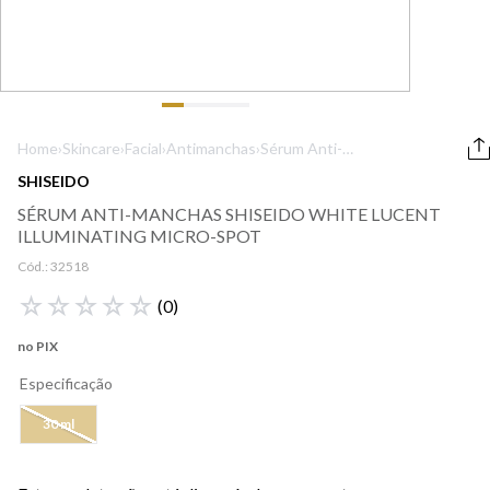
9
º
lancôme
10
º
boss
Home
›
Skincare
›
Facial
›
Antimanchas
›
Sérum Anti-
Manchas Shiseido
SHISEIDO
White Lucent
SÉRUM ANTI-MANCHAS SHISEIDO WHITE LUCENT
Illuminating
ILLUMINATING MICRO-SPOT
Micro-Spot
Cód.:
32518
☆
☆
☆
☆
☆
(
0
)
no PIX
Especificação
30 ml