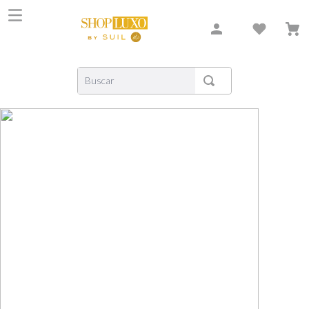
Buscar
TERMOS MAIS BUSCADOS
1
º
shiseido
2
º
carolina herrera
3
º
xerjoff
4
º
creed
5
º
nishane
6
º
versace
7
º
libre
8
º
bvlgari