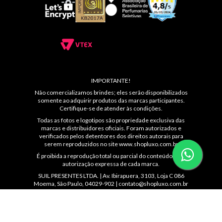
IMPORTANTE!
Não comercializamos brindes; eles serão disponibilizados
somente ao adquirir produtos das marcas participantes.
Certifique-se de atender às condições.
Todas as fotos e logotipos são propriedade exclusiva das
marcas e distribuidores oficiais. Foram autorizados e
verificados pelos detentores dos direitos autorais para
serem reproduzidos no site
www.shopluxo.com.br
É proibida a reprodução total ou parcial do conteúdo sem
autorização expressa de cada marca.
SUIL PRESENTES LTDA. | Av. Ibirapuera, 3103, Loja C 086
Moema, São Paulo, 04029-902 |
contato@shopluxo.com.br
Atendimento: (11) 5044-8139 das 10 ás 22hs ou
WhatsApp: (11)99230-4872 | CNPJ: 53.233.409/0005-48 |
IE: 144.092.560.114