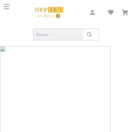
Buscar
TERMOS MAIS BUSCADOS
1
º
shiseido
2
º
carolina herrera
3
º
creed
4
º
xerjoff
5
º
nishane
6
º
versace
7
º
libre
8
º
bvlgari