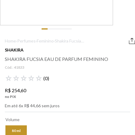
9
º
boss
10
º
lancôme
Home
›
Perfumes
›
Feminino
›
Shakira Fucsia
Eau de Parfum
SHAKIRA
Feminino
SHAKIRA FUCSIA EAU DE PARFUM FEMININO
Cód.:
41833
☆
☆
☆
☆
☆
(
0
)
R$
254
,
60
no PIX
Em até
6
x
R$
44
,
66
sem juros
Volume
80 ml