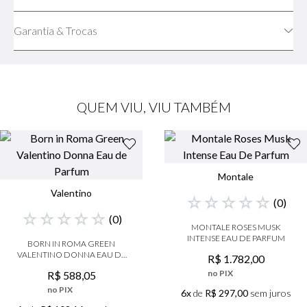
Garantia & Trocas
QUEM VIU, VIU TAMBÉM
Montale
Valentino
☆
☆
☆
☆
☆
(
0
)
☆
☆
☆
☆
☆
(
0
)
MONTALE ROSES MUSK
INTENSE EAU DE PARFUM
BORN IN ROMA GREEN
VALENTINO DONNA EAU DE
R$
1
.
782
,
00
PARFUM
no PIX
R$
588
,
05
no PIX
6x
de
R$ 297,00
sem juros