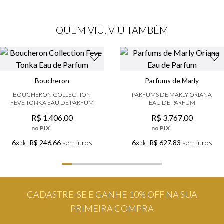
QUEM VIU, VIU TAMBÉM
Boucheron
Parfums de Marly
BOUCHERON COLLECTION
PARFUMS DE MARLY ORIANA
FEVE TONKA EAU DE PARFUM
EAU DE PARFUM
R$
1
.
406
,
00
R$
3
.
767
,
00
no PIX
no PIX
6x
de
R$ 246,66
sem juros
6x
de
R$ 627,83
sem juros
CADASTRE-SE E GANHE 10% OFF NA SUA
PRIMEIRA COMPRA