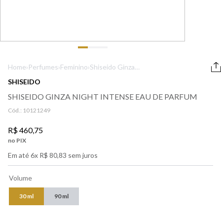
9
º
boss
10
º
lancôme
Home
›
Perfumes
›
Feminino
›
Shiseido Ginza
Night Intense
SHISEIDO
Eau de Parfum
SHISEIDO GINZA NIGHT INTENSE EAU DE PARFUM
Cód.:
10121249
R$
460
,
75
no PIX
Em até
6
x
R$
80
,
83
sem juros
Volume
30 ml
90 ml