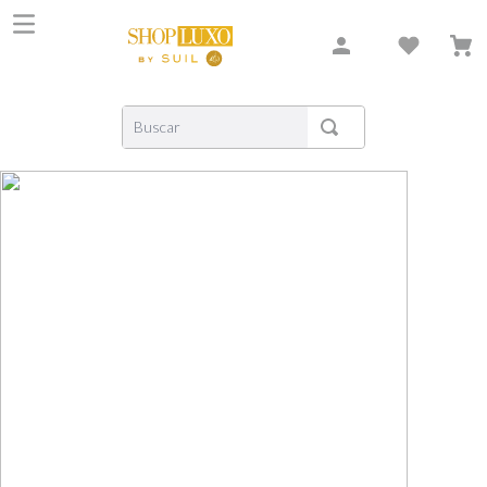
Buscar
TERMOS MAIS BUSCADOS
1
º
shiseido
2
º
carolina herrera
3
º
creed
4
º
xerjoff
5
º
nishane
6
º
versace
7
º
libre
8
º
narciso