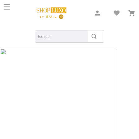
Buscar
TERMOS MAIS BUSCADOS
1
º
shiseido
2
º
carolina herrera
3
º
xerjoff
4
º
creed
5
º
nishane
6
º
versace
7
º
libre
8
º
bvlgari