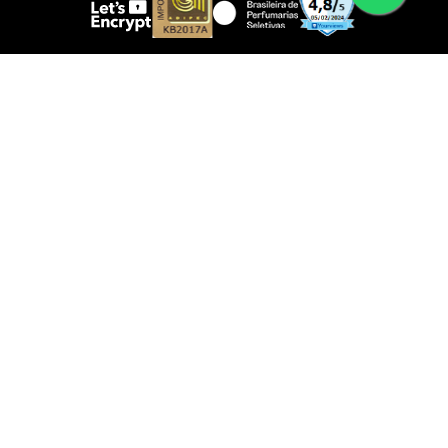
IMPORTANTE!
Não comercializamos brindes; eles serão disponibilizados
somente ao adquirir produtos das marcas participantes.
Certifique-se de atender às condições.
Todas as fotos e logotipos são propriedade exclusiva das
marcas e distribuidores oficiais. Foram autorizados e
verificados pelos detentores dos direitos autorais para
serem reproduzidos no site
www.shopluxo.com.br
É proibida a reprodução total ou parcial do conteúdo sem
autorização expressa de cada marca.
SUIL PRESENTES LTDA. | Av. Ibirapuera, 3103, Loja C 086
Moema, São Paulo, 04029-902 |
contato@shopluxo.com.br
Atendimento: (11) 5044-8139 das 10 ás 22hs ou
WhatsApp: (11)99230-4872 | CNPJ: 53.233.409/0005-48 |
IE: 144.092.560.114