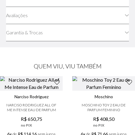
Avaliações
Garantia & Trocas
QUEM VIU, VIU TAMBÉM
Narciso Rodriguez
Moschino
NARCISO RODRIGUEZ ALL OF
MOSCHINO TOY 2 EAU DE
ME INTENSE EAU DE PARFUM
PARFUM FEMININO
R$
650
,
75
R$
408
,
50
no PIX
no PIX
6x
de
R$ 114,16
sem juros
6x
de
R$ 71,66
sem juros