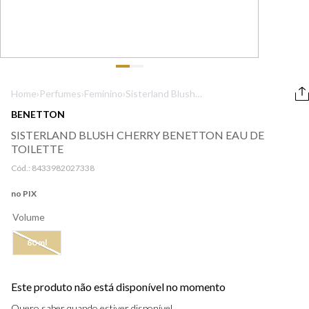
9
º
lancôme
10
º
boss
Home
›
Perfumes
›
Feminino
›
Sisterland Blush
Cherry Benetton
BENETTON
Eau de Toilette
SISTERLAND BLUSH CHERRY BENETTON EAU DE
TOILETTE
Cód.:
8433982027338
no PIX
Volume
80 ml
Este produto não está disponível no momento
Quero saber quando estiver disponível