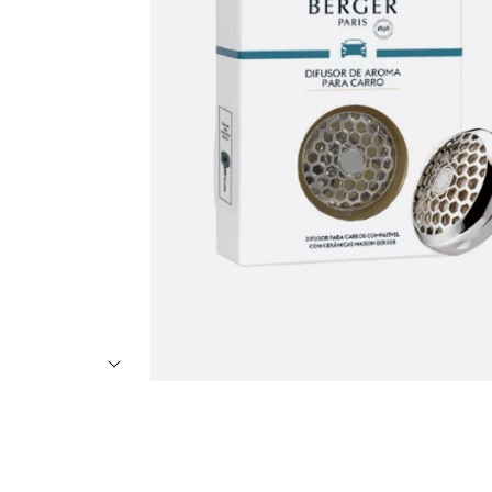
7
º
8
º
9
º
1