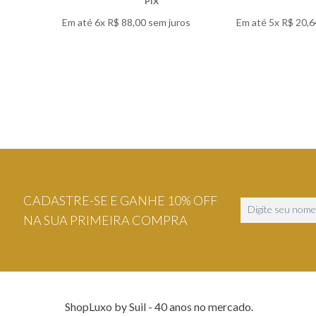
PIX
Em até
6
x
R$
88
,
00
sem juros
Em até
5
x
R$
20
,
6
VER DETALHES
VER DETA
CADASTRE-SE E GANHE 10% OFF
NA SUA PRIMEIRA COMPRA
ShopLuxo by Suil - 40 anos no mercado.