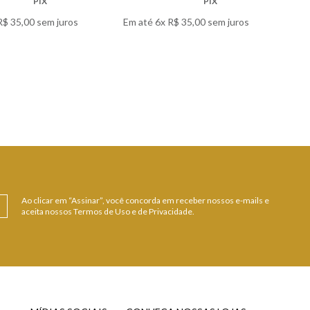
PIX
PIX
R$
35
,
00
sem juros
Em até
6
x
R$
35
,
00
sem juros
 DETALHES
VER DETALHES
Ao clicar em “Assinar”, você concorda em receber nossos e-mails e
aceita nossos Termos de Uso e de Privacidade.