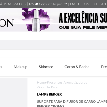
TIS ACIMA DE R$169 🚚 Consulte Região !** | PAGUE COM PIX E GA
ERMOS MAIS BUSCADOS
shiseido
es
Makeup
Skincare
Corpo & Banho
Pre
creed
xerjoff
Home
›
Presentes
›
Aromatizadores
carolina herrera
›
Suporte Para
Difusor De Carro
nishane
LAMPE BERGER
Lampe Berger
versace
SUPORTE PARA DIFUSOR DE CARRO LAMP
Cromo
BERGER CROMO