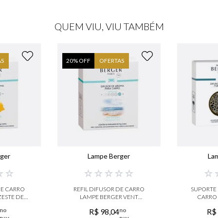
QUEM VIU, VIU TAMBÉM
AS
20
% OFF
OFERTAS
ger
Lampe Berger
La
☆
☆
☆
☆
☆
☆
☆
☆
DE CARRO
REFIL DIFUSOR DE CARRO
SUPORTE 
ZESTE DE
LAMPE BERGER VENT
CARRO
E
D'OCEAN
no
no
R$
98
,
04
R$