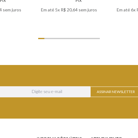
PIX
PIX
4
sem juros
Em até
5
x
R$
20
,
64
sem juros
Em até
6
x
LHES
VER DETALHES
VER
ASSINAR NEWSLETTER