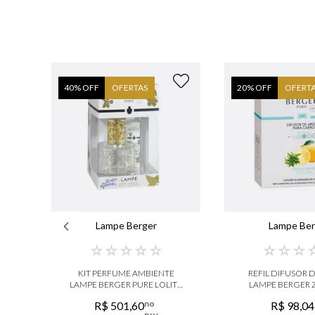
40
% OFF
OFERTAS
20
% OFF
OFERT
Lampe Berger
Lampe Ber
☆
☆
☆
☆
☆
☆
☆
☆
KIT PERFUME AMBIENTE
REFIL DIFUSOR 
LAMPE BERGER PURE LOLITA
LAMPE BERGER 
TRANSPARENTE
VERVEIN
no
R$
501
,
60
R$
98
,
04