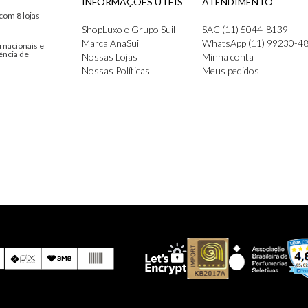
INFORMAÇÕES ÚTEIS
ATENDIMENTO
com 8 lojas
ShopLuxo e Grupo Suil
SAC (11) 5044-8139
Marca AnaSuil
WhatsApp (11) 99230-4
rnacionais e
ência de
Nossas Lojas
Minha conta
Nossas Políticas
Meus pedidos