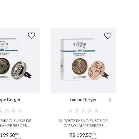
OF
mpe Berger
Lampe Berger
☆
☆
☆
☆
☆
☆
☆
☆
☆
PARA DIFUSOR DE
SUPORTE PARA DIFUSOR DE
 LAMPE BERGER
CARRO LAMPE BERGER
L
NIQUEL
BLISSFULL
no
no
199
,
50
R$
199
,
50