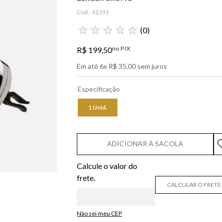
libre
Cód.:
41391
bvlgari
☆
☆
☆
☆
☆
(
0
)
boss
no PIX
R$
199
,
50
0
º
212
Em até
6
x
R$
35
,
00
sem juros
Especificação
1 Unid.
ADICIONAR À SACOLA
CALCULAR O FRETE
Não sei meu CEP