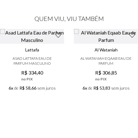
QUEM VIU, VIU TAMBÉM
Lattafa
Al Wataniah
ASAD LATTAFA EAU DE
AL WATANIAH EQAAB EAU DE
PARFUM MASCULINO
PARFUM
R$
334
,
40
R$
306
,
85
no PIX
no PIX
6x
de
R$ 58,66
sem juros
6x
de
R$ 53,83
sem juros