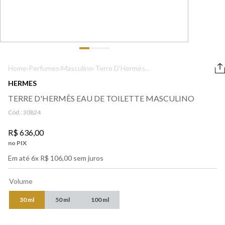
9
º
boss
10
º
lancôme
Home
›
Perfumes
›
Masculino
›
Terre D'Hermès
Eau de Toilette
HERMES
Masculino
TERRE D'HERMÈS EAU DE TOILETTE MASCULINO
Cód.:
30824
R$
636
,
00
no PIX
Em até
6
x
R$
106
,
00
sem juros
Volume
30 ml
50 ml
100 ml