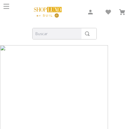
Buscar
TERMOS MAIS BUSCADOS
1
º
shiseido
2
º
carolina herrera
3
º
creed
4
º
xerjoff
5
º
nishane
6
º
versace
7
º
libre
8
º
narciso