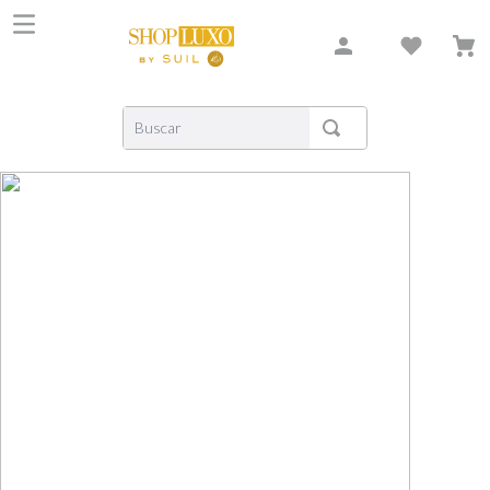
Buscar
TERMOS MAIS BUSCADOS
1
º
shiseido
2
º
creed
3
º
xerjoff
4
º
carolina herrera
5
º
nishane
6
º
versace
7
º
libre
8
º
bvlgari