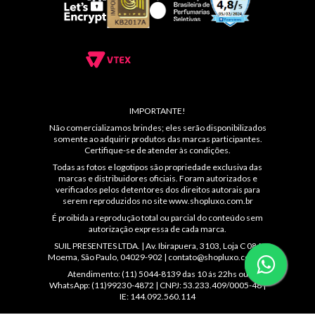
IMPORTANTE!
Não comercializamos brindes; eles serão disponibilizados
somente ao adquirir produtos das marcas participantes.
Certifique-se de atender às condições.
Todas as fotos e logotipos são propriedade exclusiva das
marcas e distribuidores oficiais. Foram autorizados e
verificados pelos detentores dos direitos autorais para
serem reproduzidos no site
www.shopluxo.com.br
É proibida a reprodução total ou parcial do conteúdo sem
autorização expressa de cada marca.
SUIL PRESENTES LTDA. | Av. Ibirapuera, 3103, Loja C 086
Moema, São Paulo, 04029-902 |
contato@shopluxo.com.br
Atendimento: (11) 5044-8139 das 10 ás 22hs ou
WhatsApp: (11)99230-4872 | CNPJ: 53.233.409/0005-48 |
IE: 144.092.560.114