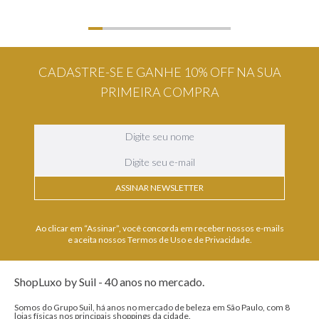
CADASTRE-SE E GANHE 10% OFF NA SUA
PRIMEIRA COMPRA
ASSINAR NEWSLETTER
Ao clicar em “Assinar”, você concorda em receber nossos e-mails
e aceita nossos Termos de Uso e de Privacidade.
ShopLuxo by Suil - 40 anos no mercado.
Somos do Grupo Suil, há anos no mercado de beleza em São Paulo, com 8
lojas físicas nos principais shoppings da cidade.