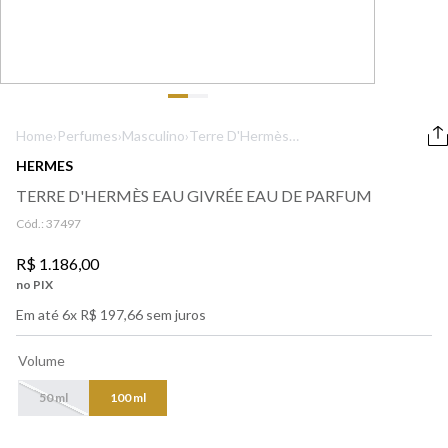
9
º
boss
10
º
212
Home
›
Perfumes
›
Masculino
›
Terre D'Hermès
Eau Givrée Eau
HERMES
de Parfum
TERRE D'HERMÈS EAU GIVRÉE EAU DE PARFUM
Cód.:
37497
R$
1
.
186
,
00
no PIX
Em até
6
x
R$
197
,
66
sem juros
Volume
50 ml
100 ml