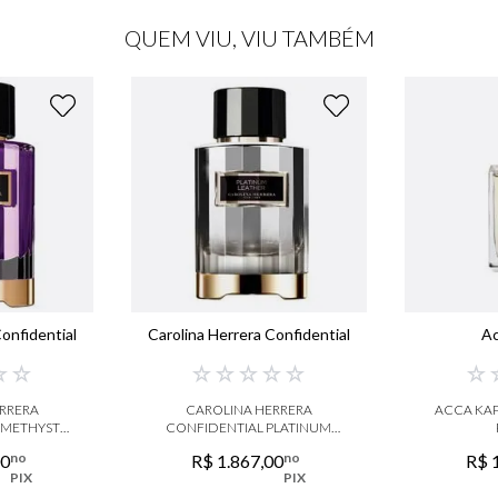
QUEM VIU, VIU TAMBÉM
onfidential
Carolina Herrera Confidential
A
☆
☆
☆
☆
☆
☆
☆
☆
RRERA
CAROLINA HERRERA
ACCA KAP
AMETHYST
CONFIDENTIAL PLATINUM
RFUM
LEATHER EAU DE PARFUM
no
no
00
R$
1
.
867
,
00
R$
PIX
PIX