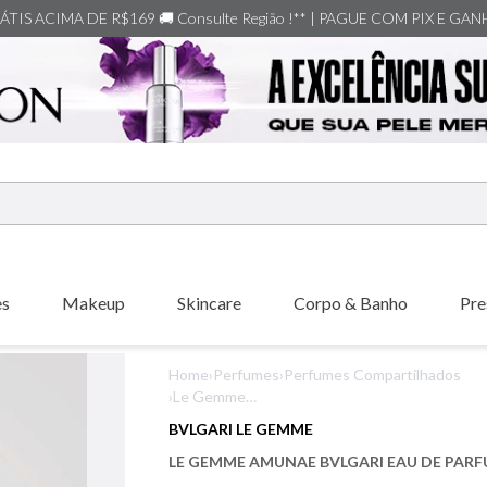
TIS ACIMA DE R$169 🚚 Consulte Região !** | PAGUE COM PIX E GA
ERMOS MAIS BUSCADOS
shiseido
es
Makeup
Skincare
Corpo & Banho
Pre
creed
xerjoff
Home
›
Perfumes
›
Perfumes Compartilhados
carolina herrera
›
Le Gemme
Amunae Bvlgari
nishane
BVLGARI LE GEMME
Eau de Parfum
versace
LE GEMME AMUNAE BVLGARI EAU DE PAR