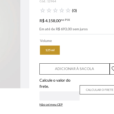
Cód.:
12964
libre
☆
☆
☆
☆
☆
(
0
)
bvlgari
no PIX
R$
4
.
158
,
00
boss
Em até
6
x
R$
693
,
00
sem juros
0
º
212
Volume
125 ml
ADICIONAR À SACOLA
CALCULAR O FRETE
Não sei meu CEP