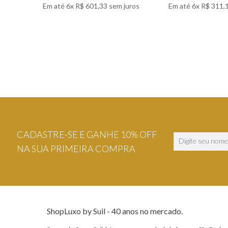
Em até
6
x
R$
601
,
33
sem juros
Em até
6
x
R$
311
,
VER DETALHES
VER DETA
CADASTRE-SE E GANHE 10% OFF
NA SUA PRIMEIRA COMPRA
ShopLuxo by Suil - 40 anos no mercado.