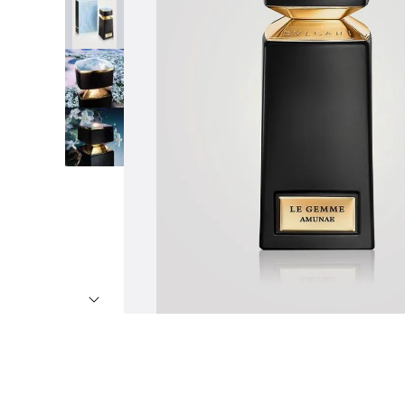
7
º
8
º
9
º
1