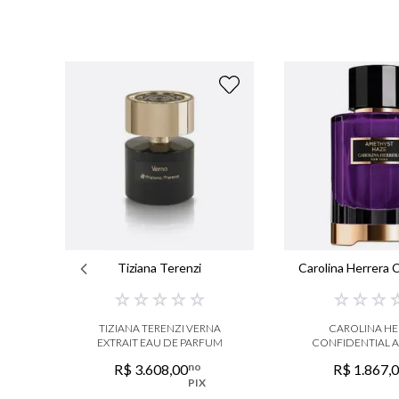
Tiziana Terenzi
Carolina Herrera C
☆
☆
☆
☆
☆
☆
☆
☆
TIZIANA TERENZI VERNA
CAROLINA HE
EXTRAIT EAU DE PARFUM
CONFIDENTIAL 
EAU DE PA
no
R$
3
.
608
,
00
R$
1
.
867
,
PIX