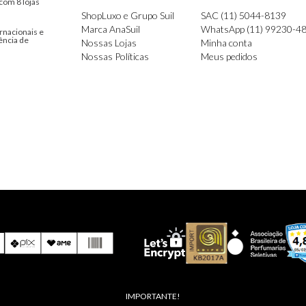
com 8 lojas
ShopLuxo e Grupo Suil
SAC (11) 5044-8139
Marca AnaSuil
WhatsApp (11) 99230-4
rnacionais e
ência de
Nossas Lojas
Minha conta
Nossas Políticas
Meus pedidos
IMPORTANTE!