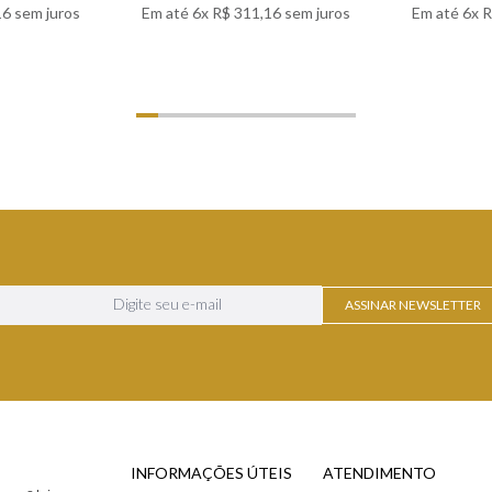
16
sem juros
Em até
6
x
R$
311
,
16
sem juros
Em até
6
x
R
LHES
VER DETALHES
VER
ASSINAR NEWSLETTER
INFORMAÇÕES ÚTEIS
ATENDIMENTO