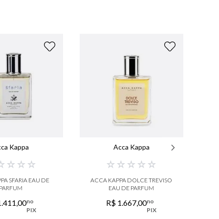
cca Kappa
Acca Kappa
☆
☆
☆
☆
☆
☆
☆
☆
☆
PA SFARIA EAU DE
ACCA KAPPA DOLCE TREVISO
M
PARFUM
EAU DE PARFUM
no
no
1
.
411
,
00
R$
1
.
667
,
00
PIX
PIX