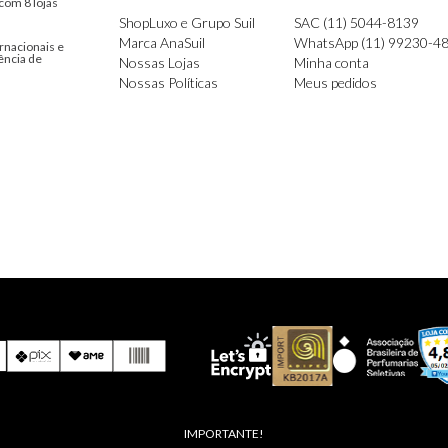
com 8 lojas
ShopLuxo e Grupo Suil
SAC (11) 5044-8139
Marca AnaSuil
WhatsApp (11) 99230-4
rnacionais e
ência de
Nossas Lojas
Minha conta
Nossas Políticas
Meus pedidos
IMPORTANTE!