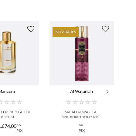
NOVIDADES
Mancera
Al Wataniah
☆
☆
☆
☆
☆
☆
☆
☆
☆
FEMINITY EAU DE
SABAH AL WARD AL
PARFUM
WATANIAH BODY MIST
I
no
no
1
.
674
,
00
PIX
PIX