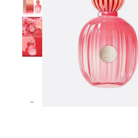
7
º
8
º
9
º
1