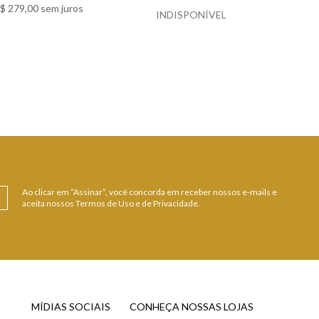
$
279
,
00
sem juros
INDISPONÍVEL
 DETALHES
Ao clicar em “Assinar”, você concorda em receber nossos e-mails e
aceita nossos Termos de Uso e de Privacidade.
MÍDIAS SOCIAIS
CONHEÇA NOSSAS LOJAS