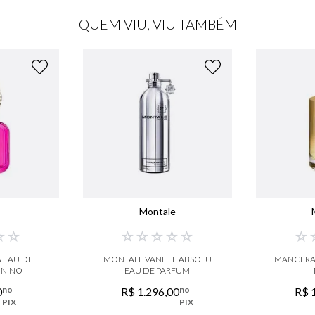
QUEM VIU, VIU TAMBÉM
a
Montale
☆
☆
☆
☆
☆
☆
☆
☆
A EAU DE
MONTALE VANILLE ABSOLU
MANCERA 
ININO
EAU DE PARFUM
no
no
0
R$
1
.
296
,
00
R$
PIX
PIX