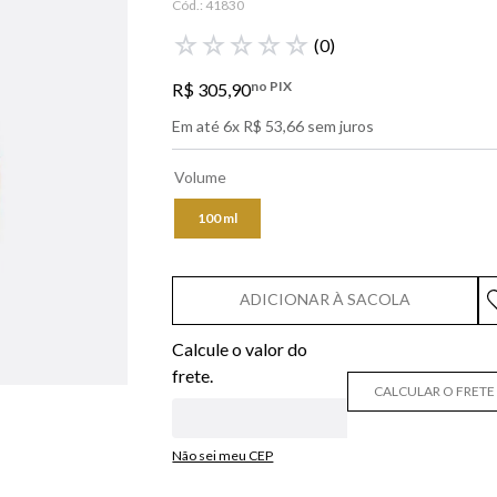
Cód.:
41830
libre
☆
☆
☆
☆
☆
(
0
)
narciso
no PIX
R$
305
,
90
lancôme
Em até
6
x
R$
53
,
66
sem juros
0
º
boss
Volume
100 ml
ADICIONAR À SACOLA
CALCULAR O FRETE
Não sei meu CEP