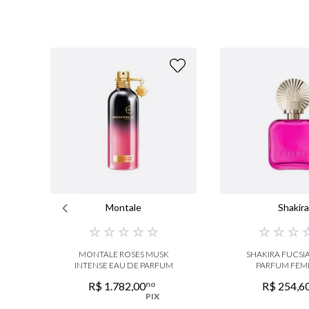
Montale
Shakir
☆
☆
☆
☆
☆
☆
☆
☆
MONTALE ROSES MUSK
SHAKIRA FUCSI
INTENSE EAU DE PARFUM
PARFUM FEM
no
R$
1
.
782
,
00
R$
254
,
6
PIX