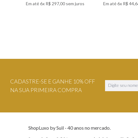
Em até
6
x
R$
297
,
00
sem juros
Em até
6
x
R$
44
,
6
VER DETALHES
VER DETA
CADASTRE-SE E GANHE 10% OFF
NA SUA PRIMEIRA COMPRA
ShopLuxo by Suil - 40 anos no mercado.