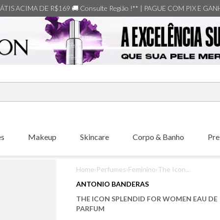
TIS ACIMA DE R$169 🚚 Consulte Região !** | PAGUE COM PIX E GA
ERMOS MAIS BUSCADOS
shiseido
es
Makeup
Skincare
Corpo & Banho
Pre
carolina herrera
creed
Home
›
Perfumes
›
Feminino
›
The Icon
xerjoff
Splendid for
ANTONIO BANDERAS
Women Eau de
nishane
THE ICON SPLENDID FOR WOMEN EAU DE
Parfum
versace
PARFUM