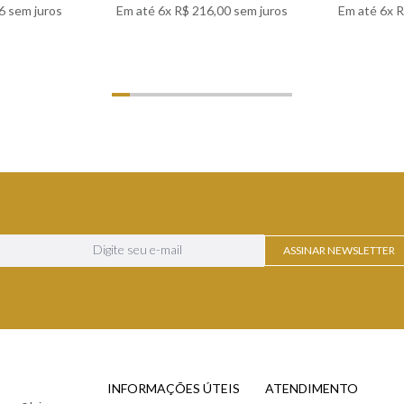
6
sem juros
Em até
6
x
R$
216
,
00
sem juros
Em até
6
x
R
LHES
VER DETALHES
VER
ASSINAR NEWSLETTER
INFORMAÇÕES ÚTEIS
ATENDIMENTO