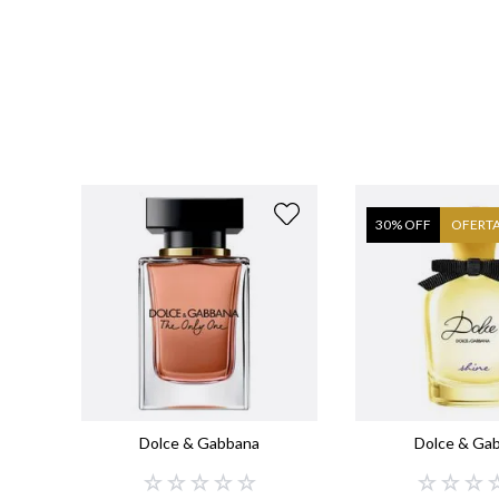
7
º
8
º
9
º
1
30
% OFF
OFERT
Dolce & Gabbana
Dolce & Ga
☆
☆
☆
☆
☆
☆
☆
☆