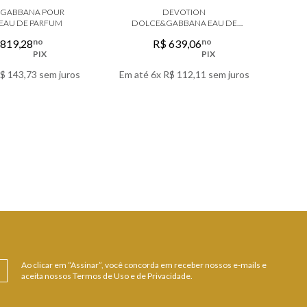
GABBANA POUR
DEVOTION
T
EAU DE PARFUM
DOLCE&GABBANA EAU DE
E
PARFUM FEMININO
no
no
819
,
28
R$
639
,
06
PIX
PIX
$
143
,
73
sem juros
Em até
6
x
R$
112
,
11
sem juros
Em 
 DETALHES
VER DETALHES
Ao clicar em “Assinar”, você concorda em receber nossos e-mails e
aceita nossos Termos de Uso e de Privacidade.