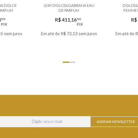
A DOLCE
Q BY DOLCE&GABBANA EAU
DOLCE&
 PARFUM
DE PARFUM
FEMME 
no
no
4
R$
411
,
16
R$
PIX
PIX
55
sem juros
Em até
6
x
R$
72
,
13
sem juros
Em até
6
x
R
LHES
VER DETALHES
VER
ASSINAR NEWSLETTER