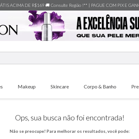
TIS ACIMA DE R$169 🚚 Consulte Região !** | PAGUE COM PIX E GA
ERMOS MAIS BUSCADOS
shiseido
es
Makeup
Skincare
Corpo & Banho
Pre
creed
xerjoff
carolina herrera
Ops, sua busca não foi encontrada!
nishane
Não se preocupe! Para melhorar os resultados, você pode:
versace