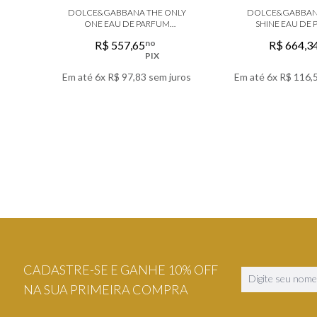
DOLCE&GABBANA THE ONLY
DOLCE&GABBAN
ONE EAU DE PARFUM
SHINE EAU DE
FEMININO
no
R$
557
,
65
R$
664
,
3
PIX
Em até
6
x
R$
97
,
83
sem juros
Em até
6
x
R$
116
,
VER DETALHES
VER DETA
CADASTRE-SE E GANHE 10% OFF
NA SUA PRIMEIRA COMPRA