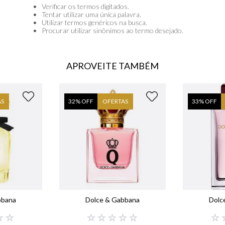
libre
Verificar os termos digitados.
Tentar utilizar uma única palavra.
Utilizar termos genéricos na busca.
bvlgari
Procurar utilizar sinônimos ao termo desejado.
boss
0
º
212
APROVEITE TAMBÉM
AS
32
% OFF
OFERTAS
33
% OFF
bbana
Dolce & Gabbana
Dolc
☆
☆
☆
☆
☆
☆
☆
☆