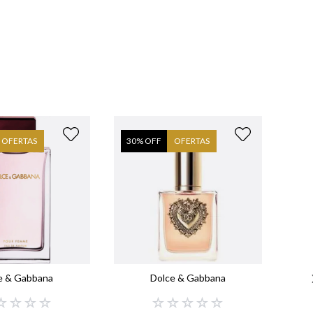
OFERTAS
30
% OFF
OFERTAS
30
e & Gabbana
Dolce & Gabbana
☆
☆
☆
☆
☆
☆
☆
☆
☆