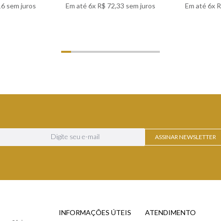
16
sem juros
Em até
6
x
R$
72
,
33
sem juros
Em até
6
x
R
LHES
VER DETALHES
VER
ASSINAR NEWSLETTER
INFORMAÇÕES ÚTEIS
ATENDIMENTO