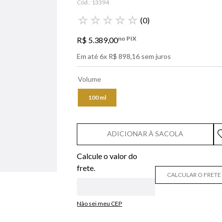
Cód.:
13394
libre
☆
☆
☆
☆
☆
(
0
)
bvlgari
no PIX
R$
5
.
389
,
00
boss
Em até
6
x
R$
898
,
16
sem juros
0
º
212
Volume
100 ml
ADICIONAR À SACOLA
CALCULAR O FRETE
Não sei meu CEP