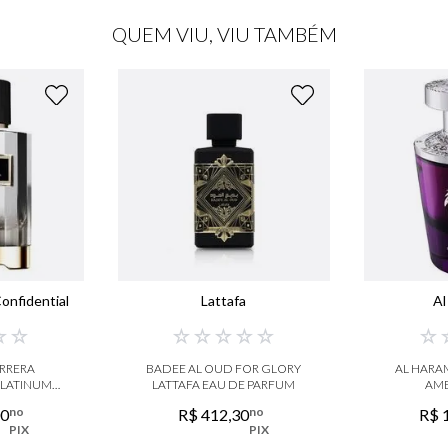
QUEM VIU, VIU TAMBÉM
onfidential
Lattafa
Al
☆
☆
☆
☆
☆
☆
☆
☆
RRERA
BADEE AL OUD FOR GLORY
AL HARA
PLATINUM
LATTAFA EAU DE PARFUM
AMB
E PARFUM
no
no
00
R$
412
,
30
R$
PIX
PIX