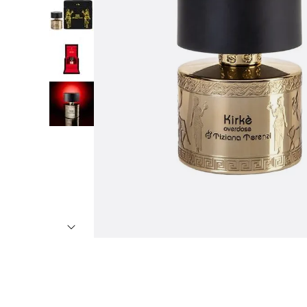
7
º
8
º
9
º
1