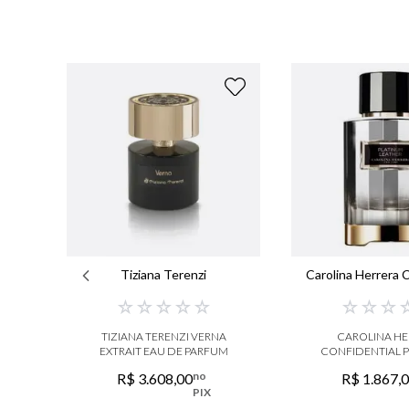
Tiziana Terenzi
Carolina Herrera C
☆
☆
☆
☆
☆
☆
☆
☆
TIZIANA TERENZI VERNA
CAROLINA HE
EXTRAIT EAU DE PARFUM
CONFIDENTIAL 
LEATHER EAU D
no
R$
3
.
608
,
00
R$
1
.
867
,
PIX