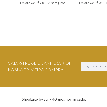
Em até
6
x
R$
601
,
33
sem juros
Em até
6
x
R$
311
,
VER DETALHES
VER DETA
CADASTRE-SE E GANHE 10% OFF
NA SUA PRIMEIRA COMPRA
ShopLuxo by Suil - 40 anos no mercado.