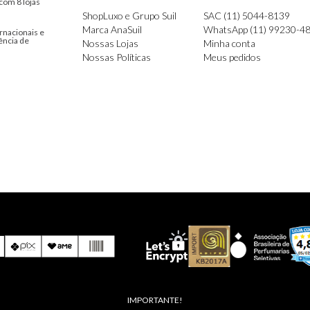
com 8 lojas
ShopLuxo e Grupo Suil
SAC (11) 5044-8139
Marca AnaSuil
WhatsApp (11) 99230-4
rnacionais e
ência de
Nossas Lojas
Minha conta
Nossas Políticas
Meus pedidos
IMPORTANTE!