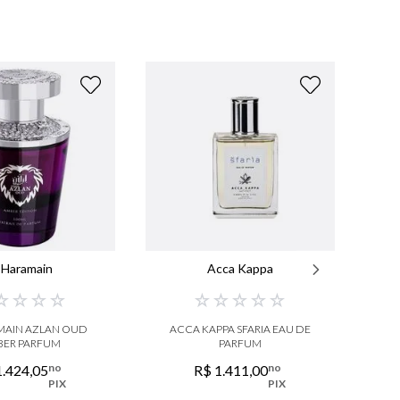
 Haramain
Acca Kappa
☆
☆
☆
☆
☆
☆
☆
☆
☆
MAIN AZLAN OUD
ACCA KAPPA SFARIA EAU DE
M
ER PARFUM
PARFUM
no
no
1
.
424
,
05
R$
1
.
411
,
00
PIX
PIX