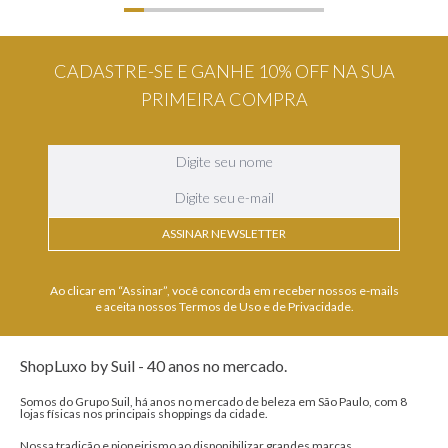
CADASTRE-SE E GANHE 10% OFF NA SUA
PRIMEIRA COMPRA
ASSINAR NEWSLETTER
Ao clicar em “Assinar”, você concorda em receber nossos e-mails
e aceita nossos Termos de Uso e de Privacidade.
ShopLuxo by Suil - 40 anos no mercado.
Somos do Grupo Suil, há anos no mercado de beleza em São Paulo, com 8
lojas físicas nos principais shoppings da cidade.
Nossa tradição e pioneirismo ao disponibilizar grandes marcas