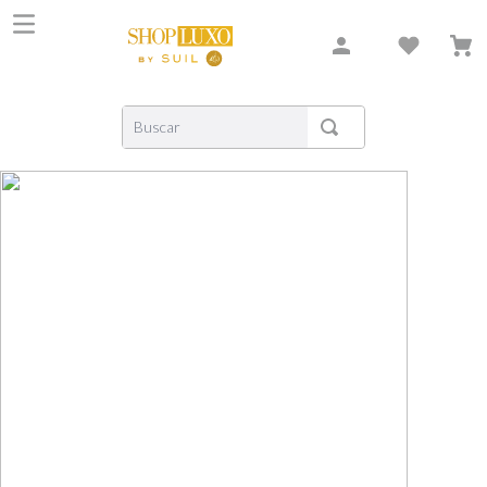
Buscar
TERMOS MAIS BUSCADOS
1
º
shiseido
2
º
creed
3
º
xerjoff
4
º
carolina herrera
5
º
nishane
6
º
versace
7
º
libre
8
º
bvlgari