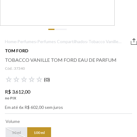
9
º
boss
10
º
212
Home
›
Perfumes
›
Perfumes Compartilhados
›
Tobacco Vanille
Tom Ford Eau De
TOM FORD
Parfum
TOBACCO VANILLE TOM FORD EAU DE PARFUM
Cód.:
37340
☆
☆
☆
☆
☆
(
0
)
R$
3
.
612
,
00
no PIX
Em até
6
x
R$
602
,
00
sem juros
Volume
50 ml
100 ml