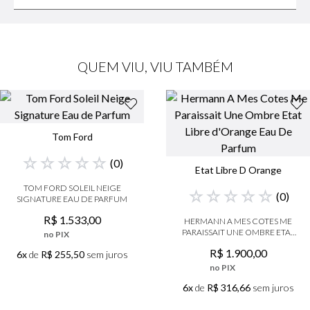
QUEM VIU, VIU TAMBÉM
Tom Ford
☆
☆
☆
☆
☆
(
0
)
Etat Libre D Orange
TOM FORD SOLEIL NEIGE
☆
☆
☆
☆
☆
(
0
)
SIGNATURE EAU DE PARFUM
R$
1
.
533
,
00
HERMANN A MES COTES ME
PARAISSAIT UNE OMBRE ETAT
no PIX
LIBRE D'ORANGE EAU DE
R$
1
.
900
,
00
6x
de
R$ 255,50
sem juros
PARFUM
no PIX
6x
de
R$ 316,66
sem juros