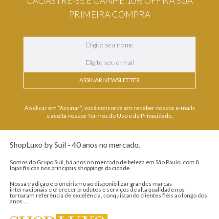
CADASTRE-SE E GANHE 10% OFF NA SUA
PRIMEIRA COMPRA
ASSINAR NEWSLETTER
Ao clicar em “Assinar”, você concorda em receber nossos e-mails
e aceita nossos Termos de Uso e de Privacidade.
ShopLuxo by Suil - 40 anos no mercado.
Somos do Grupo Suil, há anos no mercado de beleza em São Paulo, com 8
lojas físicas nos principais shoppings da cidade.
Nossa tradição e pioneirismo ao disponibilizar grandes marcas
internacionais e oferecer produtos e serviços de alta qualidade nos
tornaram referência de excelência, conquistando clientes fiéis ao longo dos
anos....