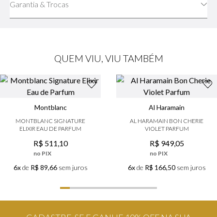
Garantia & Trocas
QUEM VIU, VIU TAMBÉM
Montblanc
Al Haramain
MONTBLANC SIGNATURE
AL HARAMAIN BON CHERIE
ELIXIR EAU DE PARFUM
VIOLET PARFUM
R$
511
,
10
R$
949
,
05
no PIX
no PIX
6x
de
R$ 89,66
sem juros
6x
de
R$ 166,50
sem juros