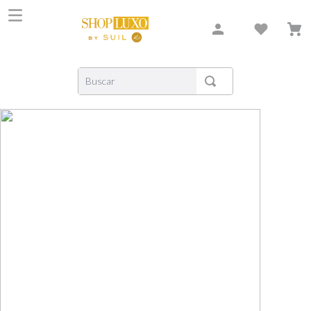
Buscar
TERMOS MAIS BUSCADOS
1
º
shiseido
2
º
carolina herrera
3
º
creed
4
º
xerjoff
5
º
nishane
6
º
versace
7
º
libre
8
º
narciso