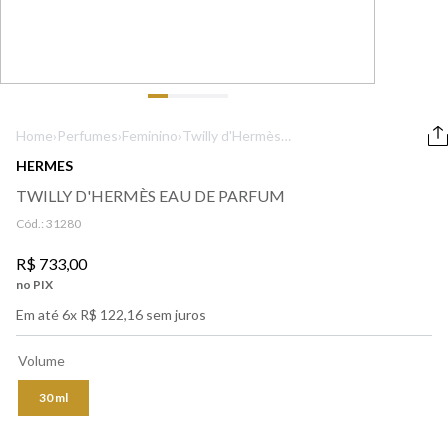
9
º
boss
10
º
lancôme
Home
›
Perfumes
›
Feminino
›
Twilly d'Hermès
Eau de Parfum
HERMES
TWILLY D'HERMÈS EAU DE PARFUM
Cód.:
31280
R$
733
,
00
no PIX
Em até
6
x
R$
122
,
16
sem juros
Volume
30 ml