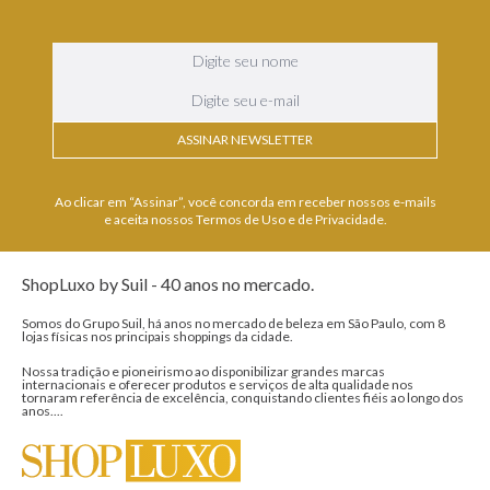
ASSINAR NEWSLETTER
Ao clicar em “Assinar”, você concorda em receber nossos e-mails
e aceita nossos Termos de Uso e de Privacidade.
ShopLuxo by Suil - 40 anos no mercado.
Somos do Grupo Suil, há anos no mercado de beleza em São Paulo, com 8
lojas físicas nos principais shoppings da cidade.
Nossa tradição e pioneirismo ao disponibilizar grandes marcas
internacionais e oferecer produtos e serviços de alta qualidade nos
tornaram referência de excelência, conquistando clientes fiéis ao longo dos
anos....