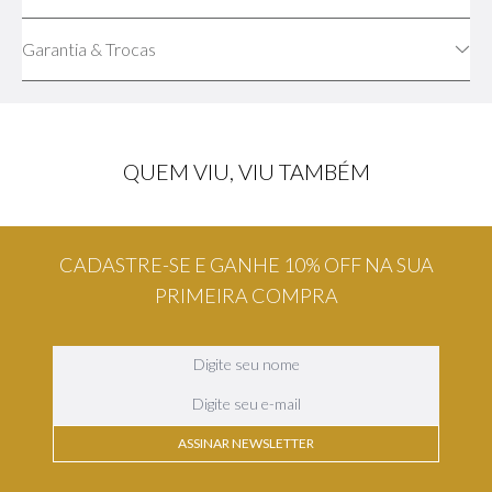
Garantia & Trocas
QUEM VIU, VIU TAMBÉM
Coach
Orientica
Carregando avaliações...
☆
☆
☆
☆
☆
(
0
)
COACH WOMAN CHERRY
EXCLUSIVE DANIA ORIENTICA
EAU DE PARFUM
EAU DE PARFUM
R$
536
,
75
R$
1
.
424
,
05
no PIX
no PIX
6x
de
R$ 94,16
sem juros
6x
de
R$ 249,83
sem juros