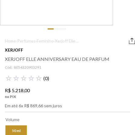
9
º
boss
10
º
212
Home
›
Perfumes
›
Feminino
›
Xerjoff Elle
Anniversary Eau
XERJOFF
De Parfum
XERJOFF ELLE ANNIVERSARY EAU DE PARFUM
Cód.:
8054320903291
☆
☆
☆
☆
☆
(
0
)
R$
5
.
218
,
00
no PIX
Em até
6
x
R$
869
,
66
sem juros
Volume
50 ml