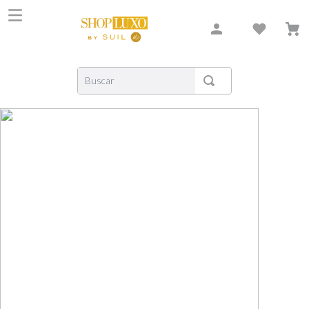
Buscar
TERMOS MAIS BUSCADOS
1
º
shiseido
2
º
creed
3
º
xerjoff
4
º
carolina herrera
5
º
nishane
6
º
versace
7
º
libre
8
º
bvlgari