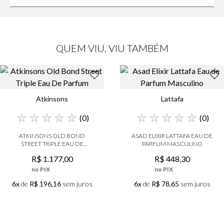
QUEM VIU, VIU TAMBÉM
Atkinsons
Lattafa
☆
☆
☆
☆
☆
☆
☆
☆
☆
☆
(
0
)
(
0
)
ATKINSONS OLD BOND
ASAD ELIXIR LATTAFA EAU DE
STREET TRIPLE EAU DE
PARFUM MASCULINO
PARFUM
R$
1
.
177
,
00
R$
448
,
30
no PIX
no PIX
6x
de
R$ 196,16
sem juros
6x
de
R$ 78,65
sem juros