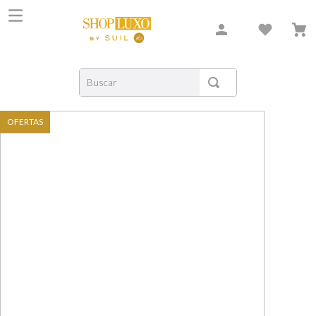
Buscar
TERMOS MAIS BUSCADOS
OFERTAS
1
º
shiseido
2
º
creed
3
º
carolina herrera
4
º
xerjoff
5
º
nishane
6
º
versace
7
º
bvlgari
8
º
libre