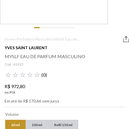
9
º
boss
10
º
prada
Home
›
Perfumes
›
Masculino
›
Myslf Eau de
Parfum Masculino
YVES SAINT LAURENT
MYSLF EAU DE PARFUM MASCULINO
Cód.:
41913
☆
☆
☆
☆
☆
(
0
)
R$
972
,
80
no PIX
Em até
6
x
R$
170
,
66
sem juros
Volume
60 ml
100 ml
Refil 150 ml