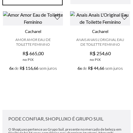
9
º
boss
10
º
lancôme
Cacharel
Cacharel
AMOR AMOR EAU DE
ANAIS ANAIS L'ORIGINAL EAU
TOILETTE FEMININO
DE TOILETTE FEMININO
R$
665
,
00
R$
254
,
60
no PIX
no PIX
6x
de
R$ 116,66
sem juros
6x
de
R$ 44,66
sem juros
PODE CONFIAR, SHOPLUXO É GRUPO SUIL
O ShopLuxo pertence ao Grupo Suil, presente no mercado de beleza em
São Paulo há 36 anos com 9 lojas nos shoppings Iguatemi, Morumbi,