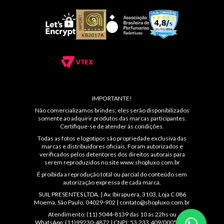
IMPORTANTE!
Não comercializamos brindes; eles serão disponibilizados
somente ao adquirir produtos das marcas participantes.
Certifique-se de atender às condições.
Todas as fotos e logotipos são propriedade exclusiva das
marcas e distribuidores oficiais. Foram autorizados e
verificados pelos detentores dos direitos autorais para
serem reproduzidos no site
www.shopluxo.com.br
É proibida a reprodução total ou parcial do conteúdo sem
autorização expressa de cada marca.
SUIL PRESENTES LTDA. | Av. Ibirapuera, 3103, Loja C 086
Moema, São Paulo, 04029-902 |
contato@shopluxo.com.br
Atendimento: (11) 5044-8139 das 10 ás 22hs ou
WhatsApp: (11)99230-4872 | CNPJ: 53.233.409/0005-48 |