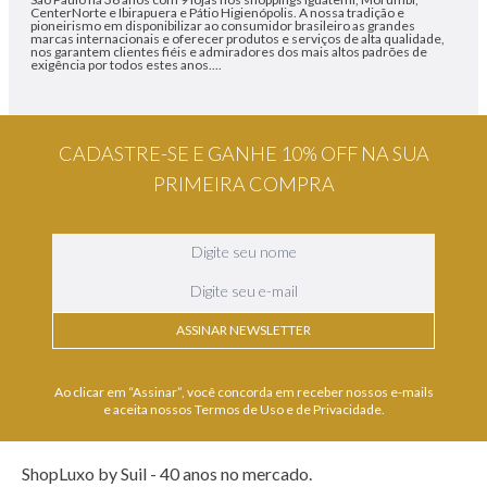
CenterNorte e Ibirapuera e Pátio Higienópolis. A nossa tradição e
pioneirismo em disponibilizar ao consumidor brasileiro as grandes
marcas internacionais e oferecer produtos e serviços de alta qualidade,
nos garantem clientes fiéis e admiradores dos mais altos padrões de
exigência por todos estes anos....
CADASTRE-SE E GANHE 10% OFF NA SUA
PRIMEIRA COMPRA
ASSINAR NEWSLETTER
Ao clicar em “Assinar”, você concorda em receber nossos e-mails
e aceita nossos Termos de Uso e de Privacidade.
ShopLuxo by Suil - 40 anos no mercado.