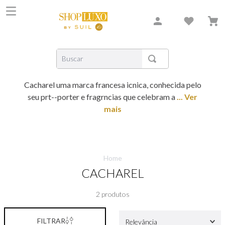
Buscar
TERMOS MAIS BUSCADOS
Cacharel uma marca francesa icnica, conhecida pelo
1
º
shiseido
seu prt--porter e fragrncias que celebram a
... Ver
2
º
carolina herrera
mais
3
º
creed
4
º
xerjoff
Home
5
º
nishane
CACHAREL
6
º
versace
2
produtos
7
º
libre
8
º
narciso
FILTRAR
Relevância