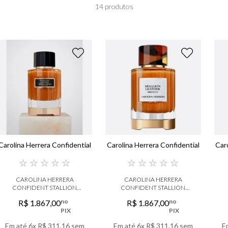
libre
14
produtos
narciso
boss
0
º
lancôme
Carolina Herrera Confidential
Carolina Herrera Confidential
Car
☆
☆
☆
☆
☆
☆
☆
☆
☆
☆
CAROLINA HERRERA
CAROLINA HERRERA
CONFIDENT STALLION
CONFIDENT STALLION
LEATHER EAU DE PARFUM
LEATHER SIROCCO EAU
no
no
R$
1
.
867
,
00
R$
1
.
867
,
00
DE PARFUM
PIX
PIX
Em até
6
x
R$
311
,
16
sem
Em até
6
x
R$
311
,
16
sem
E