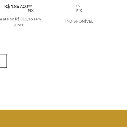
LAZULI EAU DE PARFUM
CONFIDENTIAL EAU DE
no
no
R$
1
.
867
,
00
PARFUM
PIX
PIX
m até
6
x
R$
311
,
16
sem
INDISPONÍVEL
juros
VER DETALHES