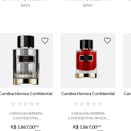
juros
juros
VER DETALHES
VER DETALHES
Carolina Herrera Confidential
Carolina Herrera Confidential
Car
☆
☆
☆
☆
☆
☆
☆
☆
☆
☆
CAROLINA HERRERA
CAROLINA HERRERA
CONFIDENTIAL
CONFIDENTIAL SANDAL
PLATINUM LEATHER EAU
RUBY EAU DE PARFUM
no
no
R$
1
.
867
,
00
R$
1
.
867
,
00
DE PARFUM