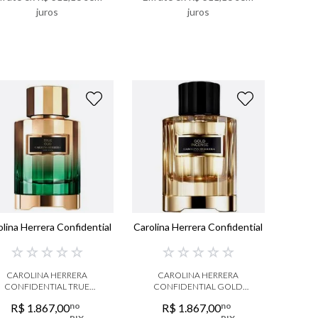
juros
juros
VER DETALHES
VER DETALHES
olina Herrera Confidential
Carolina Herrera Confidential
☆
☆
☆
☆
☆
☆
☆
☆
☆
☆
CAROLINA HERRERA
CAROLINA HERRERA
CONFIDENTIAL TRUE
CONFIDENTIAL GOLD
OUD EAU DE PARFUM
INCENSE EAU DE PARFUM
no
no
R$
1
.
867
,
00
R$
1
.
867
,
00