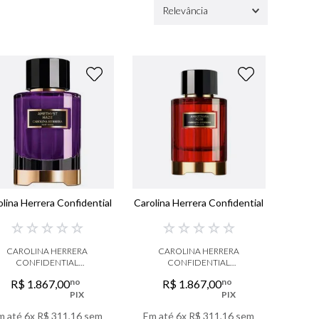
Relevância
olina Herrera Confidential
Carolina Herrera Confidential
☆
☆
☆
☆
☆
☆
☆
☆
☆
☆
CAROLINA HERRERA
CAROLINA HERRERA
CONFIDENTIAL
CONFIDENTIAL
AMETHYST EAU DE
AMAZONIAN ROSE EAU
no
no
R$
1
.
867
,
00
R$
1
.
867
,
00
PARFUM
DE PARFUM
PIX
PIX
m até
6
x
R$
311
,
16
sem
Em até
6
x
R$
311
,
16
sem