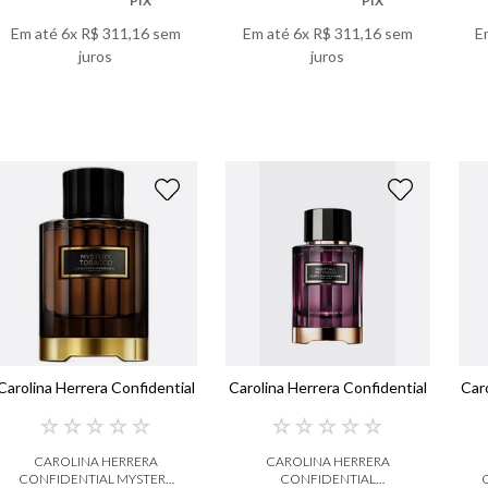
PIX
PIX
Em até
6
x
R$
311
,
16
sem
Em até
6
x
R$
311
,
16
sem
E
juros
juros
VER DETALHES
VER DETALHES
Carolina Herrera Confidential
Carolina Herrera Confidential
Car
☆
☆
☆
☆
☆
☆
☆
☆
☆
☆
CAROLINA HERRERA
CAROLINA HERRERA
CONFIDENTIAL MYSTERY
CONFIDENTIAL