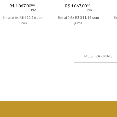
TOBACCO EAU DE
NIGHTFALL PATCHOULI
no
no
R$
1
.
867
,
00
R$
1
.
867
,
00
PARFUM
EAU DE PARFUM
PIX
PIX
Em até
6
x
R$
311
,
16
sem
Em até
6
x
R$
311
,
16
sem
E
juros
juros
VER DETALHES
VER DETALHES
MOSTRAR MAIS