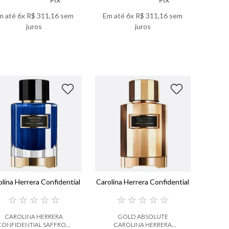
PIX
PIX
m até
6
x
R$
311
,
16
sem
Em até
6
x
R$
311
,
16
sem
juros
juros
VER DETALHES
VER DETALHES
olina Herrera Confidential
Carolina Herrera Confidential
☆
☆
☆
☆
☆
☆
☆
☆
☆
☆
CAROLINA HERRERA
GOLD ABSOLUTE
CONFIDENTIAL SAFFRON
CAROLINA HERRERA