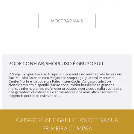
MOSTRAR MAIS
PODE CONFIAR, SHOPLUXO É GRUPO SUIL
O ShopLuxo pertence ao Grupo Suil, presente no mercado de beleza em
São Paulo há 36 anos com 9 lojas nos shoppings Iguatemi, Morumbi,
CenterNorte e Ibirapuera e Pátio Higienópolis. A nossa tradição e
pioneirismo em disponibilizar ao consumidor brasileiro as grandes
marcas internacionais e oferecer produtos e serviços de alta qualidade,
nos garantem clientes fiéis e admiradores dos mais altos padrões de
exigência por todos estes anos....
CADASTRE-SE E GANHE 10% OFF NA SUA
PRIMEIRA COMPRA