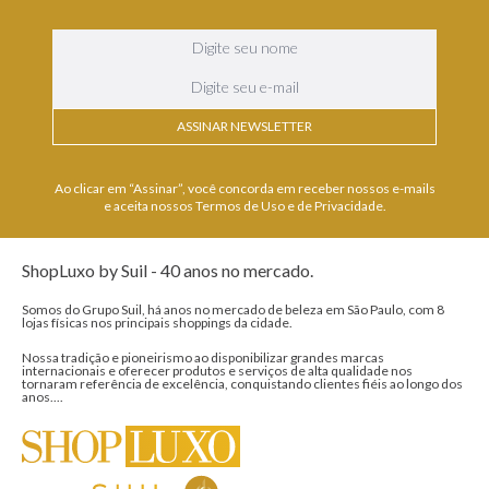
ASSINAR NEWSLETTER
Ao clicar em “Assinar”, você concorda em receber nossos e-mails
e aceita nossos Termos de Uso e de Privacidade.
ShopLuxo by Suil - 40 anos no mercado.
Somos do Grupo Suil, há anos no mercado de beleza em São Paulo, com 8
lojas físicas nos principais shoppings da cidade.
Nossa tradição e pioneirismo ao disponibilizar grandes marcas
internacionais e oferecer produtos e serviços de alta qualidade nos
tornaram referência de excelência, conquistando clientes fiéis ao longo dos
anos....