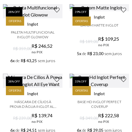
28
% OFF
39
% OFF
Inglot
OFERTAS
OFERTAS
Inglot
BATOM MATTE INGLOT
PALETA MULTIFUNCIONAL
INGLOT GLOWOW
R$
109
,
25
R$ 189,00
no PIX
R$
246
,
52
R$ 359,00
no PIX
5x
de
R$ 23,00
sem juros
6x
de
R$ 43,25
sem juros
38
% OFF
33
% OFF
OFERTAS
OFERTAS
Inglot
Inglot
MÁSCARA DE CÍLIOS À
BASE HD INGLOT PERFECT
PROVA D'ÁGUA INGLOT ALL
COVERUP
EYE WANT
R$
139
,
74
R$
222
,
58
R$ 239,00
R$ 349,00
no PIX
no PIX
6x
de
R$ 24,51
sem juros
6x
de
R$ 39,05
sem juros