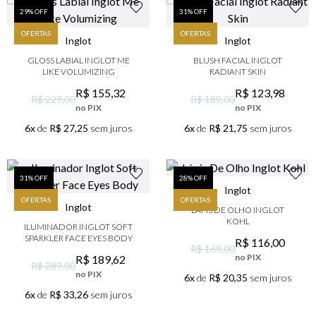
29
% OFF
31
% OFF
OFERTAS
OFERTAS
Inglot
Inglot
GLOSS LABIAL INGLOT ME
BLUSH FACIAL INGLOT
LIKE VOLUMIZING
RADIANT SKIN
R$
155
,
32
R$
123
,
98
R$ 229,00
R$ 189,00
no PIX
no PIX
6x
de
R$ 27,25
sem juros
6x
de
R$ 21,75
sem juros
31
% OFF
28
% OFF
Inglot
OFERTAS
OFERTAS
Inglot
LÁPIS DE OLHO INGLOT
KOHL
ILUMINADOR INGLOT SOFT
SPARKLER FACE EYES BODY
R$
116
,
00
R$ 169,00
no PIX
R$
189
,
62
R$ 289,00
no PIX
6x
de
R$ 20,35
sem juros
6x
de
R$ 33,26
sem juros