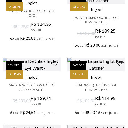
Inglot
9
º
boss
OFERTAS
OFERTAS
Inglot
CORRETIVO INGLOT UNDER
10
º
lancôme
EYE
BATOM CREMOSO INGLOT
KISS CATCHER
R$
124
,
36
R$ 229,00
no PIX
R$
109
,
25
R$ 189,00
no PIX
6x
de
R$ 21,81
sem juros
5x
de
R$ 23,00
sem juros
38
% OFF
36
% OFF
OFERTAS
OFERTAS
Inglot
Inglot
MÁSCARA DE CÍLIOS INGLOT
BATOM LIQUIDO INGLOT
ALL EYE WANT -
KISS CATCHER
R$
139
,
74
R$
114
,
95
R$ 239,00
R$ 189,00
no PIX
no PIX
6x
de
R$ 24,51
sem juros
6x
de
R$ 20,16
sem juros