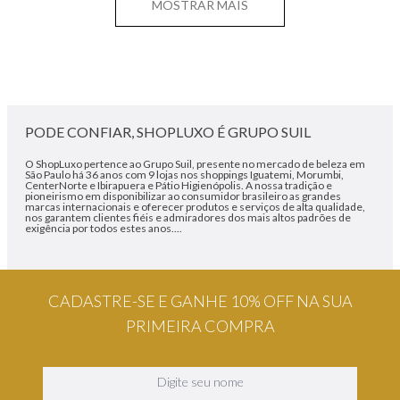
MOSTRAR MAIS
PODE CONFIAR, SHOPLUXO É GRUPO SUIL
O ShopLuxo pertence ao Grupo Suil, presente no mercado de beleza em
São Paulo há 36 anos com 9 lojas nos shoppings Iguatemi, Morumbi,
CenterNorte e Ibirapuera e Pátio Higienópolis. A nossa tradição e
pioneirismo em disponibilizar ao consumidor brasileiro as grandes
marcas internacionais e oferecer produtos e serviços de alta qualidade,
nos garantem clientes fiéis e admiradores dos mais altos padrões de
exigência por todos estes anos....
CADASTRE-SE E GANHE 10% OFF NA SUA
PRIMEIRA COMPRA