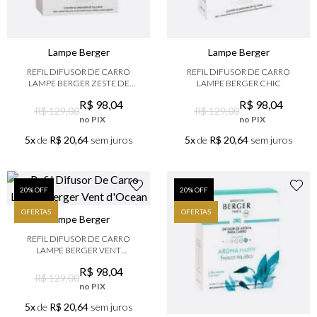
Lampe Berger
Lampe Berger
REFIL DIFUSOR DE CARRO
REFIL DIFUSOR DE CARRO
LAMPE BERGER ZESTE DE
LAMPE BERGER CHIC
VERVEINE
R$
98
,
04
R$
98
,
04
R$ 129,00
R$ 129,00
no PIX
no PIX
5x
de
R$ 20,64
sem juros
5x
de
R$ 20,64
sem juros
20
% OFF
20
% OFF
OFERTAS
OFERTAS
Lampe Berger
REFIL DIFUSOR DE CARRO
LAMPE BERGER VENT
D'OCEAN
R$
98
,
04
R$ 129,00
no PIX
5x
de
R$ 20,64
sem juros