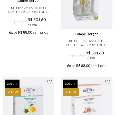
Lampe Berger
9
º
boss
KIT PERFUME AMBIENTE
10
º
212
LAMPE BERGER PURE LOLITA
PARME
R$
501
,
60
R$ 880,00
no PIX
6x
de
R$ 88,00
sem juros
Lampe Berger
KIT PERFUME AMBIENTE
LAMPE BERGER PURE LOLITA
TRANSPARENTE
R$
501
,
60
R$ 880,00
no PIX
6x
de
R$ 88,00
sem juros
20
% OFF
20
% OFF
OFERTAS
OFERTAS