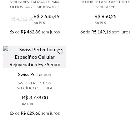
SÉRUM REVITALIZANTE PARA
RÉNERGIE LANCÔME TRIPLE
9
º
boss
OLHOS LANCÔME ABSOLUE
SERUM EYE
10
º
lancôme
R$
2
.
635
,
49
R$
850
,
25
R$ 4.362,00
no PIX
no PIX
6x
de
R$ 462,36
sem juros
6x
de
R$ 149,16
sem juros
Swiss Perfection
SWISS PERFECTION
ESPECÍFICO CELLULAR
REJUVENATION EYE SERUM
R$
3
.
778
,
00
no PIX
6x
de
R$ 629,66
sem juros