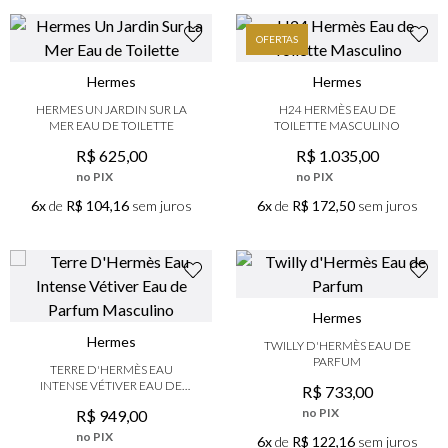
OFERTAS
Hermes
Hermes
HERMES UN JARDIN SUR LA
H24 HERMÈS EAU DE
MER EAU DE TOILETTE
TOILETTE MASCULINO
R$
625
,
00
R$
1
.
035
,
00
no PIX
no PIX
6x
de
R$ 104,16
sem juros
6x
de
R$ 172,50
sem juros
Hermes
Hermes
TWILLY D'HERMÈS EAU DE
PARFUM
TERRE D'HERMÈS EAU
INTENSE VÉTIVER EAU DE
R$
733
,
00
PARFUM MASCULINO
no PIX
R$
949
,
00
no PIX
6x
de
R$ 122,16
sem juros