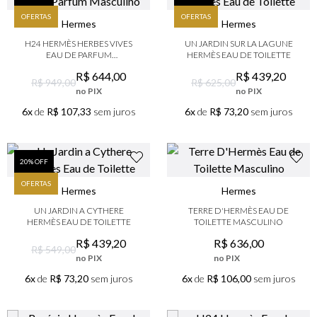
9
º
lancôme
OFERTAS
OFERTAS
Hermes
Hermes
10
º
boss
H24 HERMÈS HERBES VIVES
UN JARDIN SUR LA LAGUNE
EAU DE PARFUM
HERMÈS EAU DE TOILETTE
MASCULINO
R$
644
,
00
R$
439
,
20
R$ 949,00
R$ 625,00
no PIX
no PIX
6x
de
R$ 107,33
sem juros
6x
de
R$ 73,20
sem juros
20
% OFF
OFERTAS
Hermes
Hermes
UN JARDIN A CYTHERE
TERRE D'HERMÈS EAU DE
HERMÈS EAU DE TOILETTE
TOILETTE MASCULINO
R$
439
,
20
R$
636
,
00
R$ 549,00
no PIX
no PIX
6x
de
R$ 73,20
sem juros
6x
de
R$ 106,00
sem juros