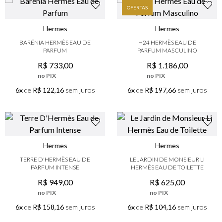
OFERTAS
Hermes
Hermes
BARÉNIA HERMÈS EAU DE
H24 HERMÈS EAU DE
PARFUM
PARFUM MASCULINO
R$
733
,
00
R$
1
.
186
,
00
no PIX
no PIX
6x
de
R$ 122,16
sem juros
6x
de
R$ 197,66
sem juros
Hermes
Hermes
TERRE D'HERMÈS EAU DE
LE JARDIN DE MONSIEUR LI
PARFUM INTENSE
HERMÈS EAU DE TOILETTE
R$
949
,
00
R$
625
,
00
no PIX
no PIX
6x
de
R$ 158,16
sem juros
6x
de
R$ 104,16
sem juros