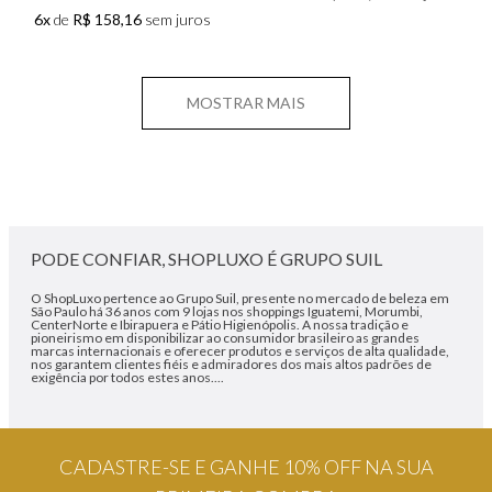
6x
de
R$ 158,16
sem juros
MOSTRAR MAIS
PODE CONFIAR, SHOPLUXO É GRUPO SUIL
O ShopLuxo pertence ao Grupo Suil, presente no mercado de beleza em
São Paulo há 36 anos com 9 lojas nos shoppings Iguatemi, Morumbi,
CenterNorte e Ibirapuera e Pátio Higienópolis. A nossa tradição e
pioneirismo em disponibilizar ao consumidor brasileiro as grandes
marcas internacionais e oferecer produtos e serviços de alta qualidade,
nos garantem clientes fiéis e admiradores dos mais altos padrões de
exigência por todos estes anos....
CADASTRE-SE E GANHE 10% OFF NA SUA