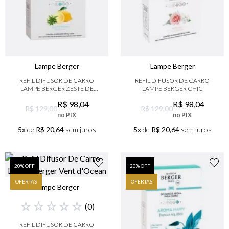
Lampe Berger
Lampe Berger
REFIL DIFUSOR DE CARRO
REFIL DIFUSOR DE CARRO
LAMPE BERGER ZESTE DE
LAMPE BERGER CHIC
VERVEINE
R$
98
,
04
R$
98
,
04
R$ 129,00
R$ 129,00
no PIX
no PIX
5x
de
R$ 20,64
sem juros
5x
de
R$ 20,64
sem juros
20
% OFF
20
% OFF
OFERTAS
OFERTAS
Lampe Berger
☆
☆
☆
☆
☆
(
0
)
REFIL DIFUSOR DE CARRO