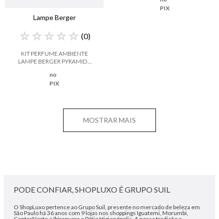
PIX
Lampe Berger
☆
☆
☆
☆
☆
(
0
)
KIT PERFUME AMBIENTE
LAMPE BERGER PYRAMIDE
ROSE ANTIQUE
no
PIX
MOSTRAR MAIS
PODE CONFIAR, SHOPLUXO É GRUPO SUIL
O ShopLuxo pertence ao Grupo Suil, presente no mercado de beleza em
São Paulo há 36 anos com 9 lojas nos shoppings Iguatemi, Morumbi,
CenterNorte e Ibirapuera e Pátio Higienópolis. A nossa tradição e