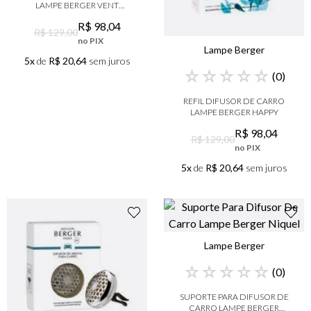
LAMPE BERGER VENT
D'OCEAN
R$
98
,
04
R$ 129,00
no PIX
Lampe Berger
5x
de
R$ 20,64
sem juros
☆
☆
☆
☆
☆
(
0
)
REFIL DIFUSOR DE CARRO
LAMPE BERGER HAPPY
R$
98
,
04
R$ 129,00
no PIX
5x
de
R$ 20,64
sem juros
Lampe Berger
☆
☆
☆
☆
☆
(
0
)
SUPORTE PARA DIFUSOR DE
CARRO LAMPE BERGER