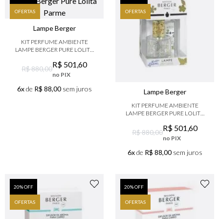
9
º
boss
OFERTAS
OFERTAS
10
º
lancôme
Lampe Berger
KIT PERFUME AMBIENTE
LAMPE BERGER PURE LOLITA
PARME
R$
501
,
60
R$ 880,00
no PIX
6x
de
R$ 88,00
sem juros
Lampe Berger
KIT PERFUME AMBIENTE
LAMPE BERGER PURE LOLITA
TRANSPARENTE
R$
501
,
60
R$ 880,00
no PIX
6x
de
R$ 88,00
sem juros
20
% OFF
20
% OFF
OFERTAS
OFERTAS