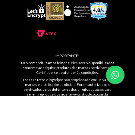
IMPORTANTE!
Não comercializamos brindes; eles serão disponibilizados
somente ao adquirir produtos das marcas participantes.
Certifique-se de atender às condições.
Todas as fotos e logotipos são propriedade exclusiva das
marcas e distribuidores oficiais. Foram autorizados e
verificados pelos detentores dos direitos autorais para
serem reproduzidos no site
www.shopluxo.com.br
É proibida a reprodução total ou parcial do conteúdo sem
autorização expressa de cada marca.
SUIL PRESENTES LTDA. | Av. Ibirapuera, 3103, Loja C 086
Moema, São Paulo, 04029-902 |
contato@shopluxo.com.br
Atendimento: (11) 5044-8139 das 10 ás 22hs ou
WhatsApp: (11)99230-4872 | CNPJ: 53.233.409/0005-48 |