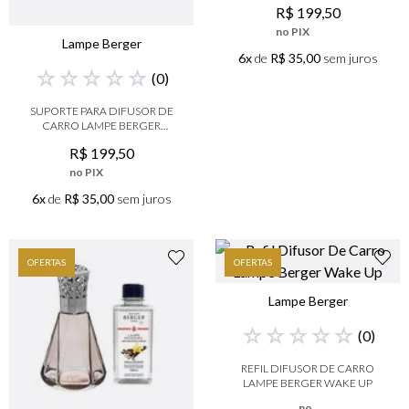
R$
199
,
50
no PIX
Lampe Berger
6x
de
R$ 35,00
sem juros
☆
☆
☆
☆
☆
(
0
)
SUPORTE PARA DIFUSOR DE
CARRO LAMPE BERGER
GRAFITE
R$
199
,
50
no PIX
6x
de
R$ 35,00
sem juros
OFERTAS
OFERTAS
Lampe Berger
☆
☆
☆
☆
☆
(
0
)
REFIL DIFUSOR DE CARRO
LAMPE BERGER WAKE UP
no